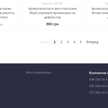
Артикул: 430552
А
а напис
Ароматизатор в авто Hurricane
Ароматиза
 в решітку
Black (standart) Аромасаше на
Brown (st
hrome
дефлектор
рн
800 грн
Назад
2
3
4
5
Вперед
1
Ми в соцмережах
Контактна
068 360-24-2
095 360-24-2
073 360-24-2