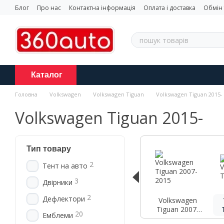
Перейти до основного контенту
Блог
Про нас
Контактна інформація
Оплата і доставка
Обмін
Каталог
Головна
Volkswagen
Volkswagen Tiguan
Volkswagen Tiguan 2015-
Volkswagen Tiguan 2015-
Тип товару
2
Тент на авто
3
Двірники
2
Дефлектори
Volkswagen
Tiguan 2007-
20
Емблеми
2015