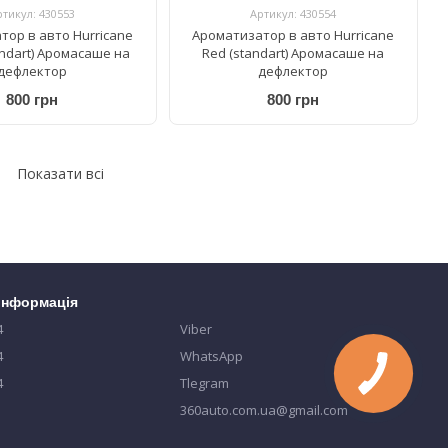
ртикул: 430553
Артикул: 430554
тор в авто Hurricane
Ароматизатор в авто Hurricane
andart) Аромасаше на
Red (standart) Аромасаше на
дефлектор
дефлектор
800 грн
800 грн
Показати всі
 інформація
4
Viber
4
WhatsApp
4
Tlegram
360auto.com.ua@gmail.com