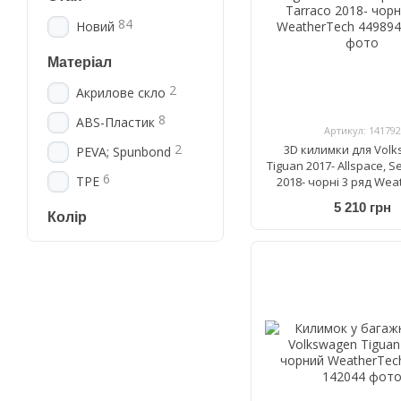
84
Новий
Матеріал
2
Акрилове скло
8
ABS-Пластик
Артикул: 141792
2
3D килимки для Vol
PEVA; Spunbond
Tiguan 2017- Allspace, S
6
TPE
2018- чорні 3 ряд Wea
449894
5 210 грн
Колір