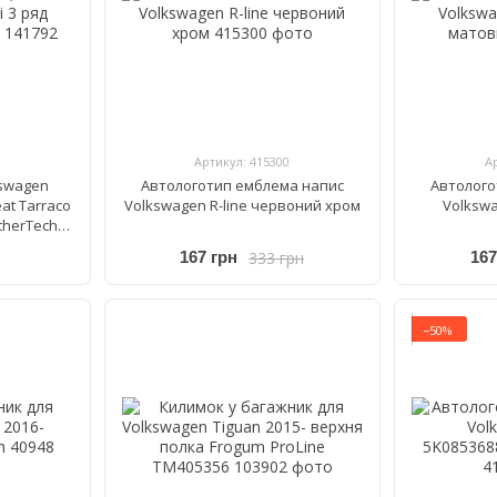
Артикул: 415300
А
kswagen
Автологотип емблема напис
Автолого
eat Tarraco
Volkswagen R-line червоний хром
Volkswa
therTech
333 грн
167 грн
167
−50%