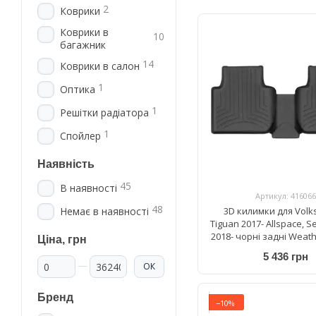
2
Коврики
Коврики в
10
багажник
14
Коврики в салон
1
Оптика
1
Решітки радіатора
1
Спойлер
Наявність
45
В наявності
Артикул: 416066
48
3D килимки для Vol
Немає в наявності
Tiguan 2017- Allspace, S
2018- чорні задні Weat
Ціна, грн
449893IM
5 436 грн
Від Ціна, грн
До Ціна, грн
ОК
Бренд
−10%