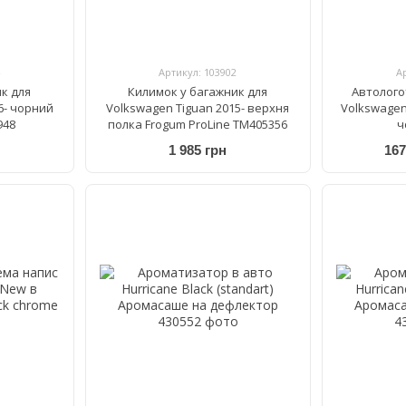
Артикул: 103902
А
к для
Килимок у багажник для
Автолого
6- чорний
Volkswagen Tiguan 2015- верхня
Volkswagen
948
полка Frogum ProLine TM405356
ч
1 985 грн
167