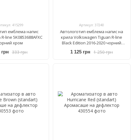
ртикул: 415299
Артикул: 37240
тип емблема напис
Автологотип емблема напис на
 R-line 5K0853688AFXC
крила Volkswagen Tiguan R-line
орний хром
Black Edition 2016-2020 чорний
глянець - хром
333 грн
1 250 грн
 грн
1 125 грн