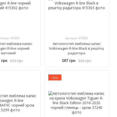
ртикул: 415302
Артикул: 415303
тип емблема напис
Автологотип емблема напис
gen R-line чорний
Volkswagen R-line Black в решітку
матовий
радіатора
333 грн
333 грн
 грн
167 грн
−10%