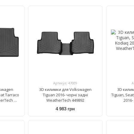
Артикул: 47009
А
kswagen
3D килимки для Volkswagen
3D кили
eat Tarraco
Tiguan 2016- чорні задні
Tiguan, Seat
herTech HP
WeatherTech 449892
2016-
Weat
4 983 грн