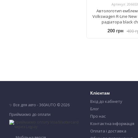
Артикул: 206653
Автологотип емблем
Volkswagen R-Line New
радіатора black c
400 г
200 грн
Клієнтам
Вхід до кабінету
✨ Все для авто - 360AUTO © 2026
Блог
Приймаємо до оплати
Про нас
Контактна інформація
Оплата і доставка
Мобільна версія