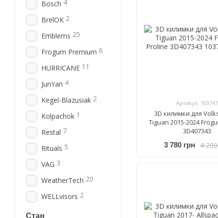
4
Bosch
2
BrelOK
25
Emblems
6
Frogum Premium
11
HURRICANE
4
JunYan
2
Kegel-Blazusiak
Артикул: 103747
3D килимки для Vol
1
Kolpachok
Tiguan 2015-2024 Frogu
7
3D407343
Restal
4 200
3 780 грн
5
Rituals
3
VAG
20
WeatherTech
2
WELLvisors
Стан