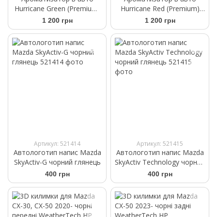
Hurricane Green (Premium)
Hurricane Red (Premium)
Аромасаше на дефлектор
Аромасаше на дефлектор
1 200 грн
1 200 грн
Артикул: 521414
Артикул: 521415
Автологотип напис Mazda
Автологотип напис Mazda
SkyActiv-G чорний глянець
SkyActiv Technology чорний
глянець
400 грн
400 грн