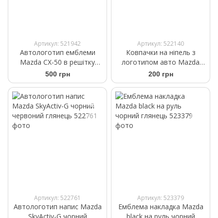
Артикул: 521942
Артикул: 522140
Автологотип емблеми
Ковпачки на ніпель з
Mazda CX-50 в решітку
логотипом авто Mazda
радіатора чорний глянець
чорного кольору
500 грн
200 грн
Артикул: 522761
Артикул: 523379
Автологотип напис Mazda
Емблема накладка Mazda
SkyActiv-G чорний
black на руль чорний