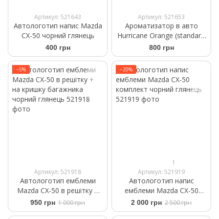
Артикул: 521643
Артикул: 521653
Автологотип напис Mazda
Ароматизатор в авто
CX-50 чорний глянець
Hurricane Orange (standart)
Аромасаше на дефлектор
400 грн
800 грн
−5%
−20%
1
Артикул: 521918
Артикул: 521919
Автологотип емблеми
Автологотип напис
Mazda CX-50 в решітку +
емблеми Mazda CX-50
на кришку багажника
комплект чорний глянець
950 грн
1 000 грн
2 000 грн
2 500 грн
чорний глянець