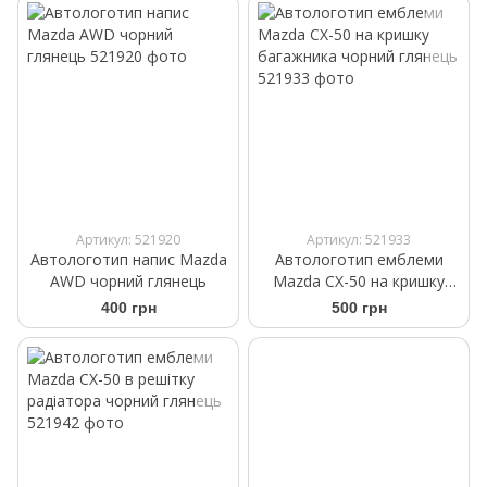
Артикул: 521920
Артикул: 521933
Автологотип напис Mazda
Автологотип емблеми
AWD чорний глянець
Mazda CX-50 на кришку
багажника чорний глянець
400 грн
500 грн