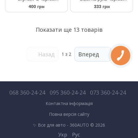
червоний глянець
глянець
400 грн
333 грн
Показати ще 13 товарів
Назад
Вперед
1
з 2
068 360-24-24
095 360-24-24
073 360-24-24
Контактна інформація
Повна версія сайту
✨ Все для авто - 360AUTO © 2026
Укр
Рус