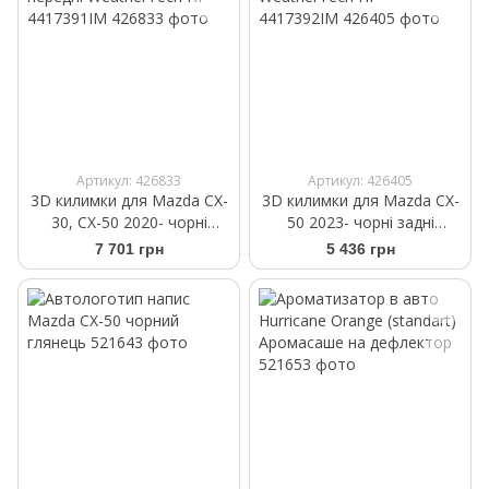
Артикул: 426833
Артикул: 426405
3D килимки для Mazda CX-
3D килимки для Mazda CX-
30, CX-50 2020- чорні
50 2023- чорні задні
передні WeatherTech HP
WeatherTech HP
7 701 грн
5 436 грн
4417391IM
4417392IM