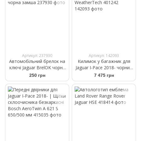
Артикул: 237930
Артикул: 142093
Автомобільний брелок на
Килимок у багажник для
ключі Jaguar BrelOK чорна
Jaguar I-Pace 2018- чорний
замша
WeatherTech 401242
250 грн
7 475 грн