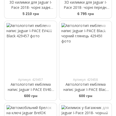
3D килимки для Jaguar I-
3D килимки для Jaguar I-
Pace 2018- чорні задні
Pace 2018- чорні передні
WeatherTech 4415132
WeatherTech 4415131
5 210 грн
6 795 грн
Артикул: 429457
Артикул: 429458
Автологотип емблема
Автологотип емблема
напис Jaguar I-PACE EV400
напис Jaguar I-PACE Black
Black
чорний глянець
600 грн
600 грн