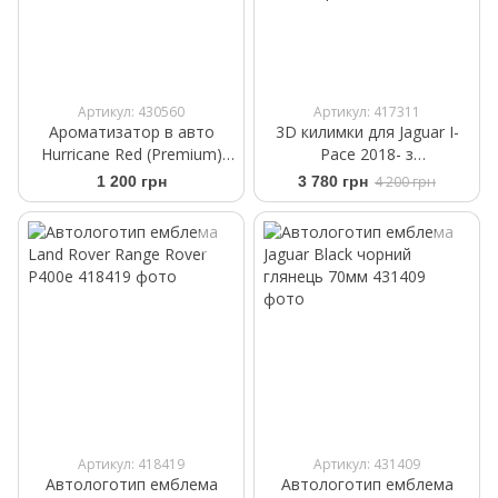
Артикул: 430560
Артикул: 417311
Ароматизатор в авто
3D килимки для Jaguar I-
Hurricane Red (Premium)
Pace 2018- з
Аромасаше на дефлектор
вогнегасником з
1 200 грн
3 780 грн
4 200 грн
пасажирського боку
Frogum Proline 3D427884
Артикул: 418419
Артикул: 431409
Автологотип емблема
Автологотип емблема