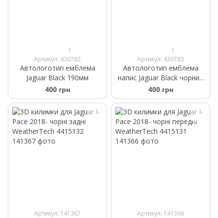
1
1
Артикул: 430782
Артикул: 430783
Автологотип емблема
Автологотип емблема
Jaguar Black 190мм
напис Jaguar Black чорний
глянець 195 мм
400 грн
400 грн
Артикул: 141367
Артикул: 141366