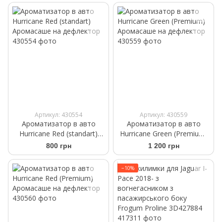
Артикул: 430554
Артикул: 430559
Ароматизатор в авто
Ароматизатор в авто
Hurricane Red (standart)
Hurricane Green (Premium)
Аромасаше на дефлектор
Аромасаше на дефлектор
800 грн
1 200 грн
−10%