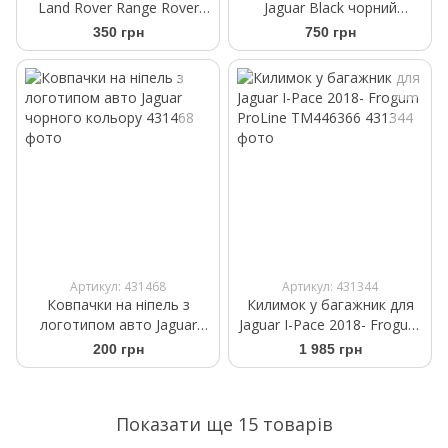
Land Rover Range Rover
Jaguar Black чорний
P400e
глянець 70мм
350 грн
750 грн
Артикул: 431468
Артикул: 431344
Ковпачки на ніпель з
Килимок у багажник для
логотипом авто Jaguar
Jaguar I-Pace 2018- Frogum
чорного кольору
ProLine TM446366
200 грн
1 985 грн
Показати ще 15 товарів