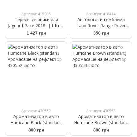
Артикул: 415035
Артикул: 418414
Передні двірники для
Автологотип емблема
Jaguar I-Pace 2018- | Щітки
Land Rover Range Rover
склоочисника безкаркасні
Jaguar HSE
1 427 грн
350 грн
Bosch AeroTwin A 621 S
650/500 мм
Артикул: 430552
Артикул: 430553
Ароматизатор в авто
Ароматизатор в авто
Hurricane Black (standart)
Hurricane Brown (standart)
Аромасаше на дефлектор
Аромасаше на дефлектор
800 грн
800 грн