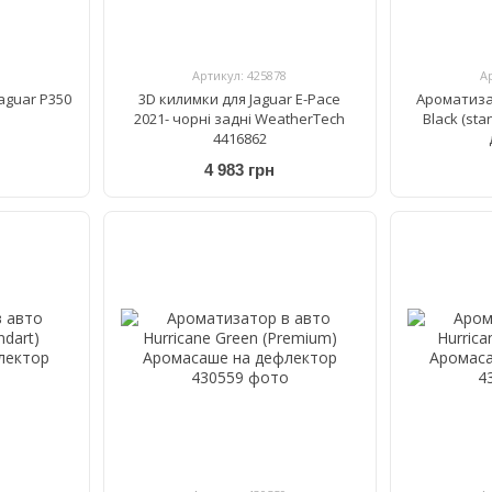
Артикул: 425878
А
aguar P350
3D килимки для Jaguar E-Pace
Ароматиза
2021- чорні задні WeatherTech
Black (st
4416862
4 983 грн