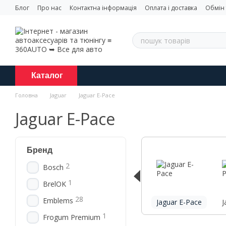
Перейти до основного контенту
Блог
Про нас
Контактна інформація
Оплата і доставка
Обмін
Каталог
Головна
Jaguar
Jaguar E-Pace
Jaguar E-Pace
Бренд
2
Bosch
1
BrelOK
28
Emblems
Jaguar E-Pace
J
1
Frogum Premium