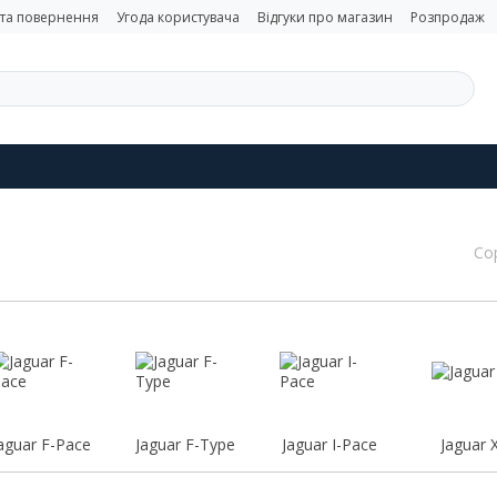
 та повернення
Угода користувача
Відгуки про магазин
Розпродаж
Со
aguar F-Pace
Jaguar F-Type
Jaguar I-Pace
Jaguar 