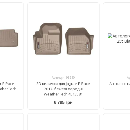
Артикул: 98210
А
r E-Pace
3D килимки для Jaguar E-Pace
Автологоти
atherTech
2017- бежеві передні
WeatherTech 4513581
6 795 грн