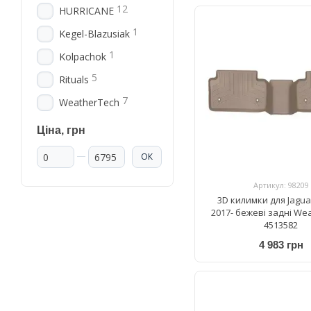
12
HURRICANE
1
Kegel-Blazusiak
1
Kolpachok
5
Rituals
7
WeatherTech
Ціна, грн
Від Ціна, грн
До Ціна, грн
ОК
Артикул: 98209
3D килимки для Jagua
2017- бежеві задні We
4513582
4 983 грн