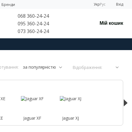
Укр
Рус
Вхід
Бренди
068 360-24-24
095 360-24-24
Мій кошик
073 360-24-24
ртування:
за популярністю
Відображення:
XE
Jaguar XF
Jaguar XJ