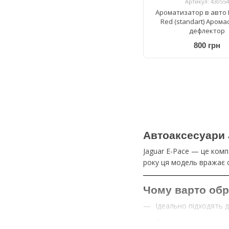
Артикул: 430554
Ароматизатор в авто 
Red (standart) Аром
дефлектор
800 грн
Автоаксесуари 
Jaguar E-Pace — це комп
року ця модель вражає с
Чому варто обр
Ідеально підходять 
Висока якість та дов