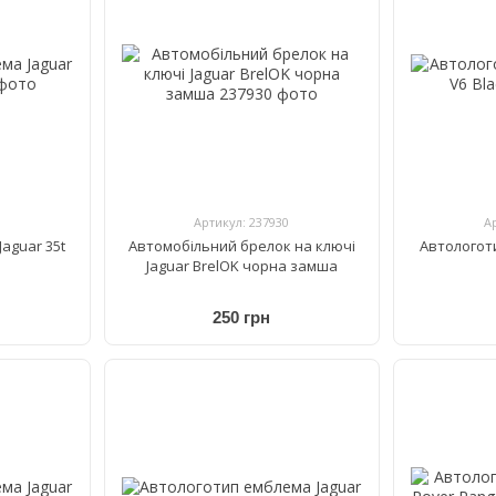
Артикул: 237930
А
aguar 35t
Автомобільний брелок на ключі
Автологот
Jaguar BrelOK чорна замша
250 грн