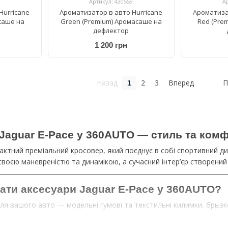
Артикул: 430559
А
Hurricane
Ароматизатор в авто Hurricane
Ароматиза
асаше на
Green (Premium) Аромасаше на
Red (Pre
дефлектор
1 200 грн
Назад
2
3
Вперед
П
1
Jaguar E-Pace у 360AUTO — стиль та ком
актний преміальний кросовер, який поєднує в собі спортивний ди
воєю маневреністю та динамікою, а сучасний інтер’єр створений 
ати аксесуари Jaguar E-Pace у 360AUTO?
для вашого авто — модельні гумові та текстильні килимки, брызк
говічність від провідних виробників