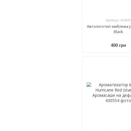
Артикул: 416029
Автологотип емблема J
Black
400 грн