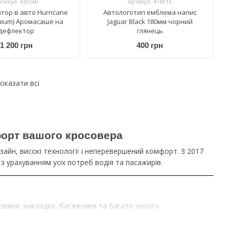
ртикул: 430560
Артикул: 416016
тор в авто Hurricane
Автологотип емблема напис
mium) Аромасаше на
Jaguar Black 180мм чорний
дефлектор
глянець
1 200 грн
400 грн
оказати всі
форт вашого кросовера
зайн, високі технології і неперевершений комфорт. З 2017
з урахуванням усіх потреб водія та пасажирів.
овики, накладки, багажники та багато іншого