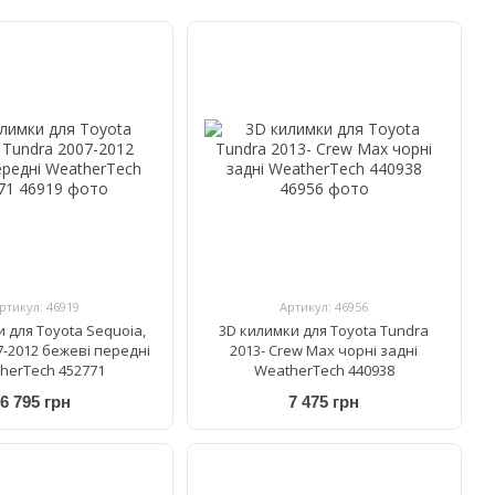
ртикул: 46919
Артикул: 46956
 для Toyota Sequoia,
3D килимки для Toyota Tundra
7-2012 бежеві передні
2013- Crew Max чорні задні
herTech 452771
WeatherTech 440938
6 795 грн
7 475 грн