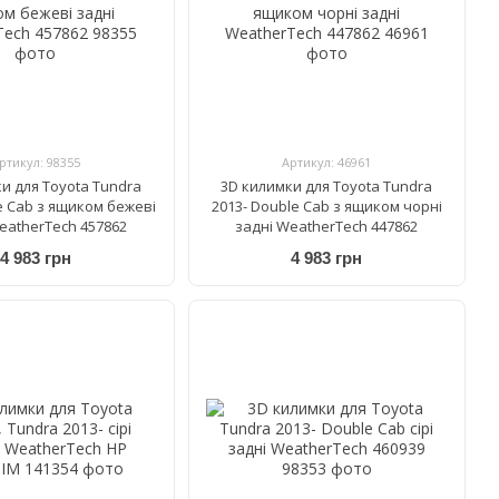
ртикул: 98355
Артикул: 46961
и для Toyota Tundra
3D килимки для Toyota Tundra
e Cab з ящиком бежеві
2013- Double Cab з ящиком чорні
eatherTech 457862
задні WeatherTech 447862
4 983 грн
4 983 грн