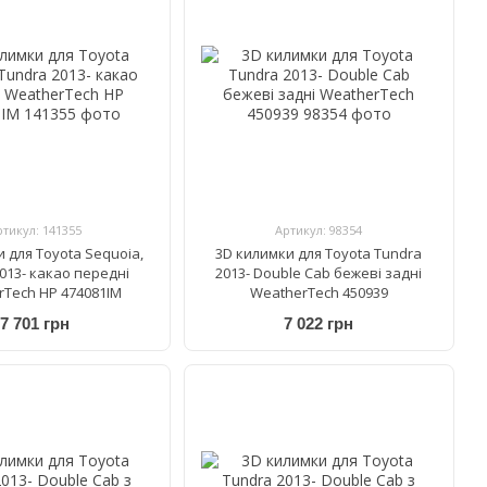
ртикул: 141355
Артикул: 98354
 для Toyota Sequoia,
3D килимки для Toyota Tundra
013- какао передні
2013- Double Cab бежеві задні
rTech HP 474081IM
WeatherTech 450939
7 701 грн
7 022 грн