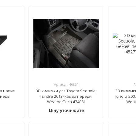
Артикул: 46924
А
а напис
3D килимки для Toyota Sequoia,
3D килимки
лянець
Tundra 2013- какао передні
Tundra 200
WeatherTech 474081
Weat
Ціну уточнюйте