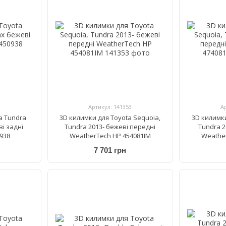
Артикул: 141353
А
a Tundra
3D килимки для Toyota Sequoia,
3D килимки
і задні
Tundra 2013- бежеві передні
Tundra 2
938
WeatherTech HP 454081IM
Weathe
7 701 грн