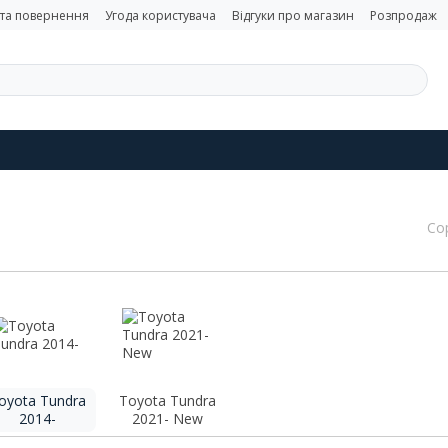
 та повернення
Угода користувача
Відгуки про магазин
Розпродаж
Со
oyota Tundra
Toyota Tundra
2014-
2021- New