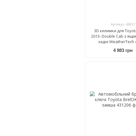
Артикул: 46957
3D килимки для Toyot
2013- Double Cab з ящ
задні WeatherTech 
4 983 грн