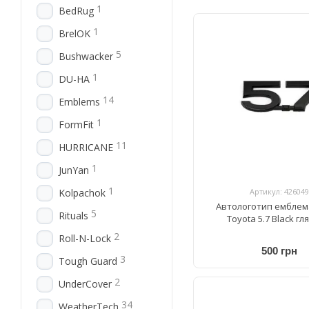
1
BedRug
1
BrelOK
5
Bushwacker
1
DU-HA
14
Emblems
1
FormFit
11
HURRICANE
1
JunYan
1
Артикул: 426049
Kolpachok
Автологотип емблем
5
Rituals
Toyota 5.7 Black г
2
Roll-N-Lock
500 грн
3
Tough Guard
2
UnderCover
34
WeatherTech