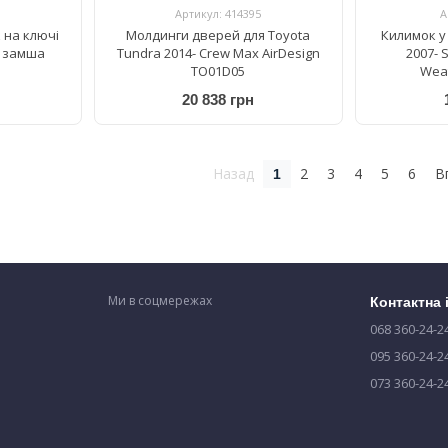
Артикул: 414395
А
 на ключі
Молдинги дверей для Toyota
Килимок у
а замша
Tundra 2014- Crew Max AirDesign
2007- 
TO01D05
Weat
20 838 грн
Назад
2
3
4
5
6
В
1
Ми в соцмережах
Контактна
068 360-24-2
095 360-24-2
073 360-24-2