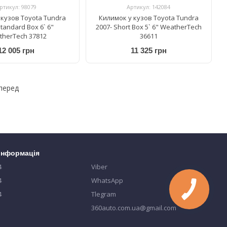
ртикул: 98079
Артикул: 142084
 кузов Toyota Tundra
Килимок у кузов Toyota Tundra
Standard Box 6` 6"
2007- Short Box 5` 6" WeatherTech
herTech 37812
36611
12 005 грн
11 325 грн
перед
 інформація
4
Viber
4
WhatsApp
4
Tlegram
360auto.com.ua@gmail.com