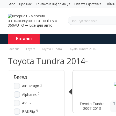
Перейти до основного контенту
Блог
Про нас
Контактна інформація
Оплата і доставка
Обмін
Каталог
Головна
Toyota
Toyota Tundra
Toyota Tundra 2014-
Toyota Tundra 2014-
Бренд
3
Air Design
2
Alpharex
5
AVS
Toyota Tundra
T
2007-2013
9
BAKFlip