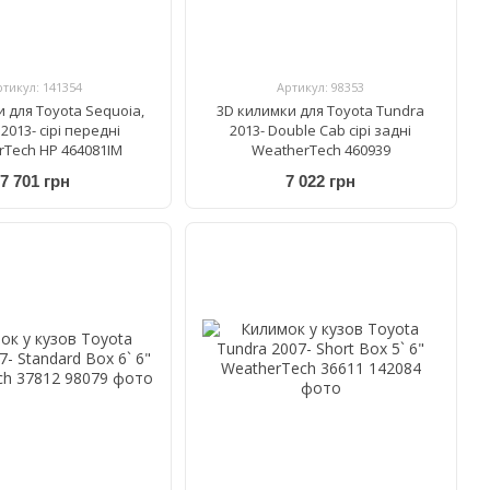
ртикул: 141354
Артикул: 98353
 для Toyota Sequoia,
3D килимки для Toyota Tundra
2013- сірі передні
2013- Double Cab сірі задні
rTech HP 464081IM
WeatherTech 460939
7 701 грн
7 022 грн