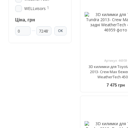
1
WELLvisors
Ціна, грн
Від Ціна, грн
До Ціна, грн
ОК
Артикул: 46959
3D килимки для Toyot
2013- Crew Max бежев
WeatherTech 450
7 475 грн