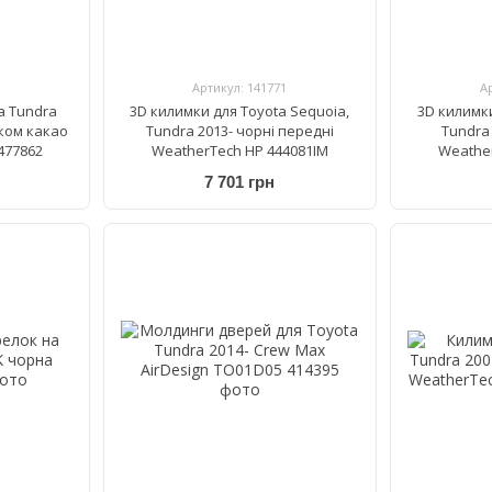
Артикул: 141771
А
a Tundra
3D килимки для Toyota Sequoia,
3D килимки
иком какао
Tundra 2013- чорні передні
Tundra 
477862
WeatherTech HP 444081IM
Weathe
7 701 грн