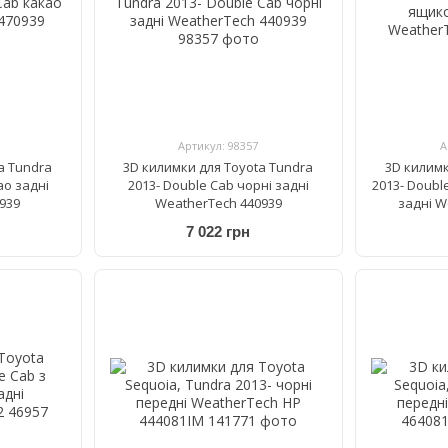
Артикул: 98357
А
a Tundra
3D килимки для Toyota Tundra
3D килимк
ао задні
2013- Double Cab чорні задні
2013- Doubl
939
WeatherTech 440939
задні W
7 022 грн