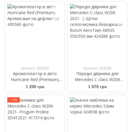
Артикул: 430560
Артикул: 424288
Ароматизатор в авто
Передні двірники для
Hurricane Red (Premium)
Mercedes C-class W206
Аромасаше на дефлектор
2021- | Щітки
1 200 грн
1 570 грн
склоочисника безкаркасні
Bosch AeroTwin A893S
−10%
550/550 мм