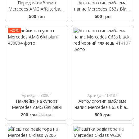
Передня емблема
Автологотип емблема
Mercedes AMG Affalterbach
напис Mercedes C63s Black
чорна на капот 57мм
Package чорний глянець
500 грн
500 грн
−20%
Артикул: 430804
Артикул: 414137
Наклейки на супорт
Автологотип емблема
Mercedes AMG білі рівні
напис Mercedes C63s black
red чорний глянець
200 грн
250 грн
500 грн