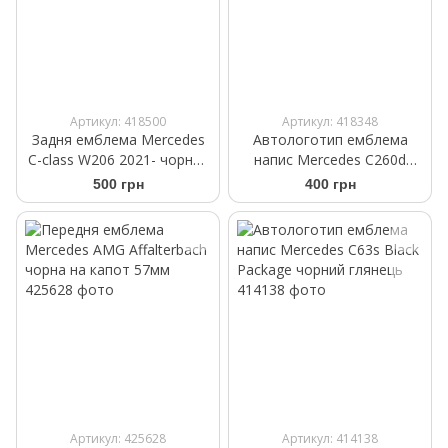
Артикул: 418500
Артикул: 418348
Задня емблема Mercedes
Автологотип емблема
C-class W206 2021- чорний
напис Mercedes C260d
глянець A2068171600
Black Package чорний
500 грн
400 грн
глянець
Артикул: 425628
Артикул: 414138