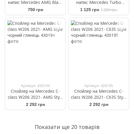
напис Mercedes AMG Black
напис Mercedes Turbo
Red чорний глянець
Electrified чорний глянець
750 грн
1 125 грн
1 250 грн
Артикул: 430194
Артикул: 430195
Спойлер на Mercedes C-
Спойлер на Mercedes C-
class W206 2021- AMG Style
class W206 2021- C63S Style
чорний глянець
чорний глянець
2 292 грн
2 292 грн
Показати ще 20 товарів