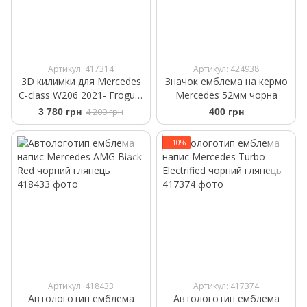
Артикул: 417314
Артикул: 424938
3D килимки для Mercedes
Значок емблема на кермо
C-class W206 2021- Frogum
Mercedes 52мм чорна
Proline 3D412521
3 780 грн
4 200 грн
400 грн
−10%
Артикул: 418433
Артикул: 417374
Автологотип емблема
Автологотип емблема