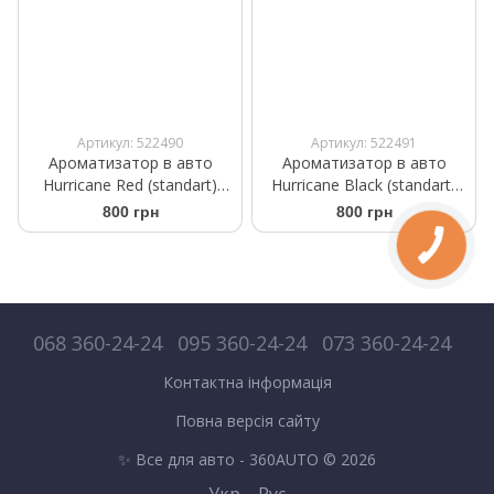
Артикул: 522490
Артикул: 522491
Ароматизатор в авто
Ароматизатор в авто
Hurricane Red (standart)
Hurricane Black (standart)
Аромасаше на дзеркало
Аромасаше на дзеркало
800 грн
800 грн
068 360-24-24
095 360-24-24
073 360-24-24
Контактна інформація
Повна версія сайту
✨ Все для авто - 360AUTO © 2026