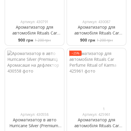
Артикул: 430791
Артикул: 430087
Ароматизатор для
Ароматизатор для
автомобіля Rituals ​Car
автомобіля Rituals ​Car
Perfume The Rituals Wild Fig
Perfume The Ritual Sakura
900 грн
1 200 грн
900 грн
1 200 грн
+2 Refills 6 ml
+2 refills 6ml
−25%
1
Артикул: 430558
Артикул: 425961
Ароматизатор в авто
Ароматизатор для
Hurricane Silver (Premium)
автомобіля Rituals Car