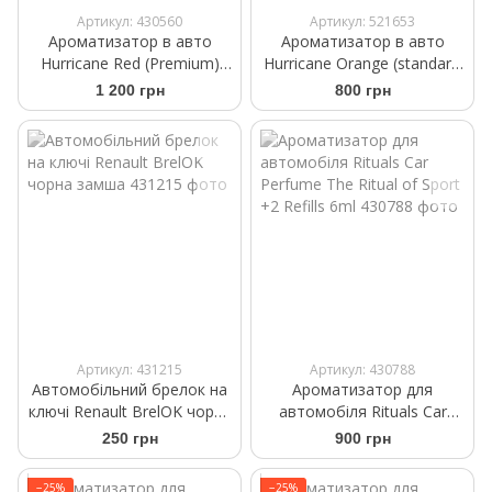
Артикул: 430560
Артикул: 521653
Ароматизатор в авто
Ароматизатор в авто
Hurricane Red (Premium)
Hurricane Orange (standart)
Аромасаше на дефлектор
Аромасаше на дефлектор
1 200 грн
800 грн
Артикул: 431215
Артикул: 430788
Автомобільний брелок на
Ароматизатор для
ключі Renault BrelOK чорна
автомобіля Rituals Car
замша
Perfume The Ritual of Sport
250 грн
900 грн
+2 Refills 6ml
−25%
−25%