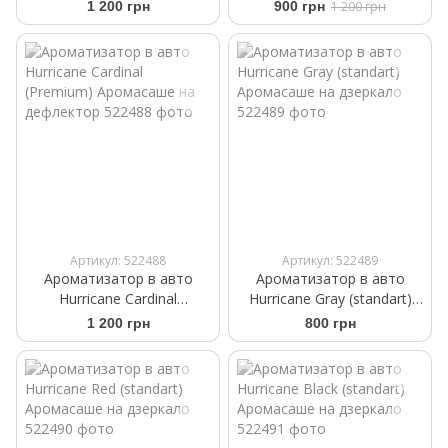
Аромасаше на дефлектор
Perfume Ritual of Karma
1 200 грн
900 грн
1 200 грн
Артикул: 522488
Артикул: 522489
Ароматизатор в авто
Ароматизатор в авто
Hurricane Cardinal
Hurricane Gray (standart)
(Premium) Аромасаше на
Аромасаше на дзеркало
1 200 грн
800 грн
дефлектор