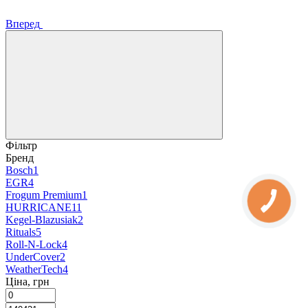
Вперед
Фільтр
Бренд
Bosch
1
EGR
4
Frogum Premium
1
HURRICANE
11
Kegel-Blazusiak
2
Rituals
5
Roll-N-Lock
4
UnderCover
2
WeatherTech
4
Ціна, грн