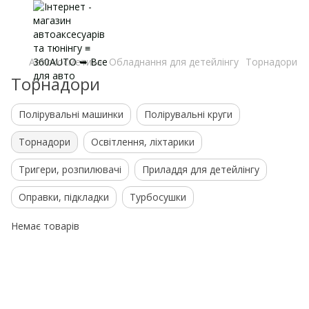
Автокосметика
Обладнання для детейлінгу
Торнадори
Торнадори
Полірувальні машинки
Полірувальні круги
Торнадори
Освітлення, ліхтарики
Тригери, розпилювачі
Приладдя для детейлінгу
Оправки, підкладки
Турбосушки
Немає товарів