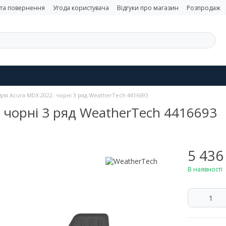
 та повернення
Угода користувача
Відгуки про магазин
Розпродаж
для Acura MDX 2022- чорні 3 ряд WeatherTech 4416693
 чорні 3 ряд WeatherTech 4416693
5 436
В наявності