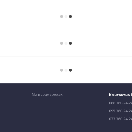
Ми в соцмережах
Контактна
068 360-24-2
095 360-24-2
073 360-24-2