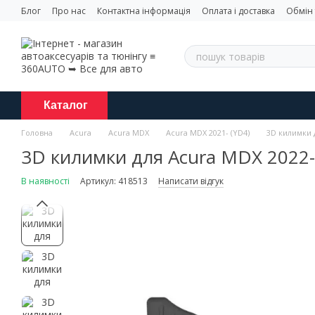
Перейти до основного контенту
Блог
Про нас
Контактна інформація
Оплата і доставка
Обмін
Каталог
Головна
Acura
Acura MDX
Acura MDX 2021- (YD4)
3D килимки 
3D килимки для Acura MDX 2022-
В наявності
Артикул: 418513
Написати відгук