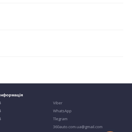
 інформація
4
Viber
4
WhatsApp
4
Tlegram
360auto.com.ua@gmail.com