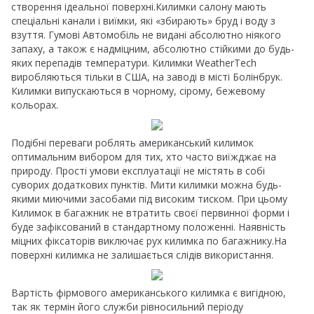
створення ідеальної поверхні.Килимки салону мають
спеціальні канали і виїмки, які «збирають» бруд і воду з
взуття. Гумові Автомобіль не видані абсолютно ніякого
запаху, а також є надміцним, абсолютно стійкими до будь-
яких перепадів температури. Килимки WeatherTech
виробляються тільки в США, на заводі в місті Болінбрук.
Килимки випускаються в чорному, сірому, бежевому
кольорах.
Подібні переваги роблять американський килимок
оптимальним вибором для тих, хто часто виїжджає на
природу. Прості умови експлуатації не містять в собі
суворих додаткових пунктів. Мити килимки можна будь-
якими миючими засобами під високим тиском. При цьому
Килимок в багажник не втратить своєї первинної форми і
буде зафіксований в стандартному положенні. Наявність
міцних фіксаторів виключає рух килимка по багажнику.На
поверхні килимка не залишається слідів використання.
Вартість фірмового американського килимка є вигідною,
так як термін його служби рівносильний періоду