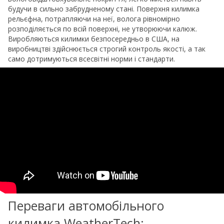
будучи в сильно забрудненому стані. Поверхня килимка
рельєфна, потрапляючи на неї, волога рівномірно
розподіляється по всій поверхні, не утворюючи калюж.
Виробляються килимки безпосередньо в США, на
виробництві здійснюється строгий контроль якості, а так
само дотримуються всесвітні норми і стандарти.
Переваги автомобільного
килимка WeatherTech: