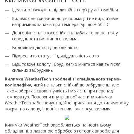
Ідеально підходить під дизайн інтер'єру автомобіля
Килимок не схильний до деформації і не виділятиме
неприємних запахів при температурі до + 50 ° С.
Довговічність і зносостійкість набагато вище, ніж у
середньостатистичного килима.
Володіє міцністю і довговічністю
Підкреслить статус і індивідуальність авто
Відштовхує вологу і бруд, легко миється навіть після
сильних забруднень
Килимки WeatherTech зроблені зі спеціального термо-
, який не тільки стійкий до забруднень, але
поліолефіну
також зберігає свою гнучкість і м'якість при перепаді
температур. Поверхня внутрішньої частини килимка
WeatherTech забезпечує надійне прилягання до килимовому
покриттю салону, і повністю виключає зсув килимка.
Килимки WeatherTech виробляються на новітньому
обладнанні, з лазерною обробкою готових виробів для