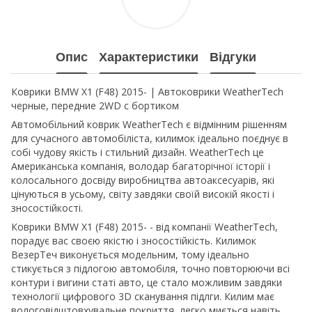
Опис
Характеристики
Відгуки
Коврики BMW X1 (F48) 2015- | Автоковрики WeatherTech
черные, передние 2WD с бортиком
Автомобільний коврик WeatherTech є відмінним рішенням
для сучасного автомобіліста, килимок ідеально поєднує в
собі чудову якість і стильний дизайн. WeatherTech це
Американська компанія, володар багаторічної історії і
колосального досвіду виробництва автоаксесуарів, які
цінуються в усьому, світу завдяки своїй високій якості і
зносостійкості.
Коврики BMW X1 (F48) 2015- - від компанії WeatherTech,
порадує вас своєю якістю і зносостійкість. Килимок
ВезерТеч виконується модельним, тому ідеально
стикується з підлогою автомобіля, точно повторюючи всі
контури і вигини статі авто, це стало можливим завдяки
технології цифрового 3D сканування підлги. Килим має
вологовідштовхувальне покриття, легко миється навіть