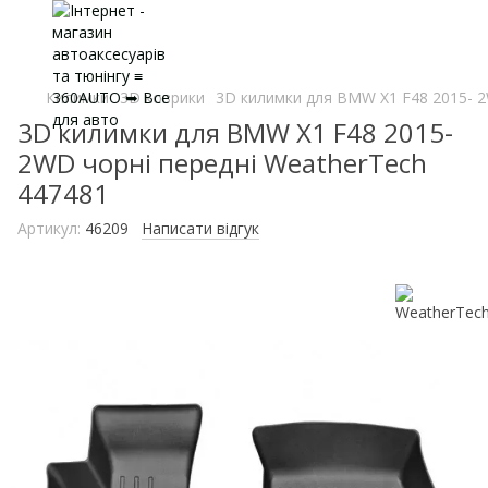
Килимки
3D коврики
3D килимки для BMW X1 F48 2015- 2
3D килимки для BMW X1 F48 2015-
2WD чорні передні WeatherTech
447481
Артикул:
46209
Написати відгук