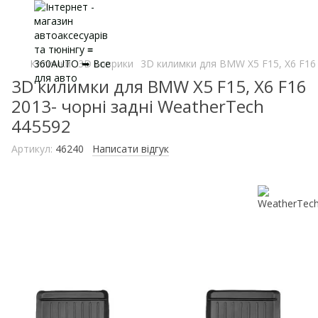
Килимки
3D коврики
3D килимки для BMW X5 F15, X6 F16 
3D килимки для BMW X5 F15, X6 F16
2013- чорні задні WeatherTech
445592
Артикул:
46240
Написати відгук