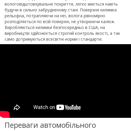
вологовідштовхувальне покриття, легко миється навіть
будучи в сильно забрудненому стані. Поверхня килимка
рельєфна, потрапляючи на неї, волога рівномірно
розподіляється по всій поверхні, не утворюючи калюж.
Виробляються килимки безпосередньо в США, на
виробництві здійснюється строгий контроль якості, а так
само дотримуються всесвітні норми і стандарти.
Переваги автомобільного