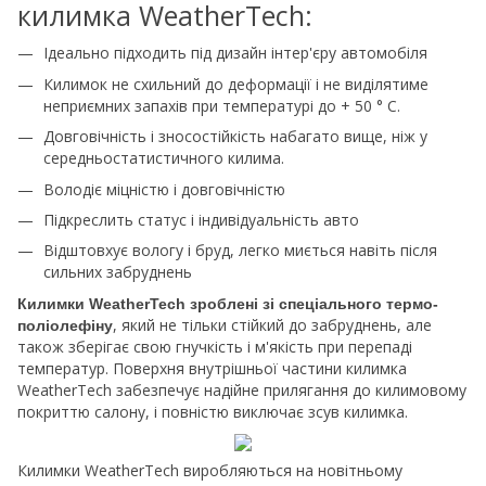
килимка WeatherTech:
Ідеально підходить під дизайн інтер'єру автомобіля
Килимок не схильний до деформації і не виділятиме
неприємних запахів при температурі до + 50 ° С.
Довговічність і зносостійкість набагато вище, ніж у
середньостатистичного килима.
Володіє міцністю і довговічністю
Підкреслить статус і індивідуальність авто
Відштовхує вологу і бруд, легко миється навіть після
сильних забруднень
Килимки WeatherTech зроблені зі спеціального термо-
, який не тільки стійкий до забруднень, але
поліолефіну
також зберігає свою гнучкість і м'якість при перепаді
температур. Поверхня внутрішньої частини килимка
WeatherTech забезпечує надійне прилягання до килимовому
покриттю салону, і повністю виключає зсув килимка.
Килимки WeatherTech виробляються на новітньому