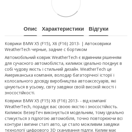
Опис
Характеристики
Відгуки
Коврики BMW X5 (F15), X6 (F16) 2013- | Автоковрики
WeatherTech черные, задние с бортиком
Автомобільний коврик WeatherTech є відмінним рішенням
для сучасного автомобіліста, килимок ідеально поєднує в
собі чудову якість і стильний дизайн. WeatherTech це
Американська компанія, володар багаторічної історії і
колосального досвіду виробництва автоаксесуарів, які
цінуються в усьому, світу завдяки своїй високій якості і
зносостійкості.
Коврики BMW X5 (F15) X6 (F16) 2013- - від компанії
WeatherTech, порадує вас своєю якістю і зносостійкість.
Килимок ВезерТеч виконується модельним, тому ідеально
стикується з підлогою автомобіля, точно повторюючи всі
контури і вигини статі авто, це стало можливим завдяки
технології цифрового 3D сканування підлги. Килим має