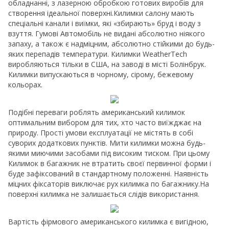
обладнанні, з лазерною обробкою готових виробів для
створення ідеальної поверхні.Килимки салону мають
спеціальні канали і виїмки, які «збирають» бруд і воду з
взуття. Гумові Автомобіль не видані абсолютно ніякого
запаху, а також є надміцним, абсолютно стійкими до будь-
яких перепадів температури. Килимки WeatherTech
виробляються тільки в США, на заводі в місті Болінбрук.
Килимки випускаються в чорному, сірому, бежевому
кольорах.
Подібні переваги роблять американський килимок
оптимальним вибором для тих, хто часто виїжджає на
природу. Прості умови експлуатації не містять в собі
суворих додаткових пунктів. Мити килимки можна будь-
якими миючими засобами під високим тиском. При цьому
Килимок в багажник не втратить своєї первинної форми і
буде зафіксований в стандартному положенні. Наявність
міцних фіксаторів виключає рух килимка по багажнику.На
поверхні килимка не залишається слідів використання.
Вартість фірмового американського килимка є вигідною,