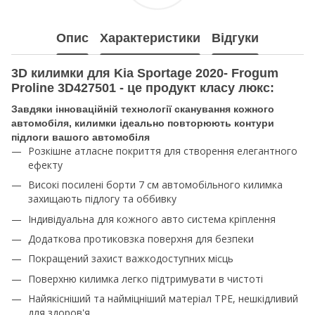
Опис
Характеристики
Відгуки
3D килимки для Kia Sportage 2020- Frogum
Proline 3D427501 - це продукт класу люкс:
Завдяки інноваційній технології сканування кожного
автомобіля, килимки ідеально повторюють контури
підлоги вашого автомобіля
Розкішне атласне покриття для створення елегантного
ефекту
Високі посилені борти 7 см автомобільного килимка
захищають підлогу та оббивку
Індивідуальна для кожного авто система кріплення
Додаткова протиковзка поверхня для безпеки
Покращений захист важкодоступних місць
Поверхню килимка легко підтримувати в чистоті
Найякісніший та найміцніший матеріал TPE, нешкідливий
для здоров'я