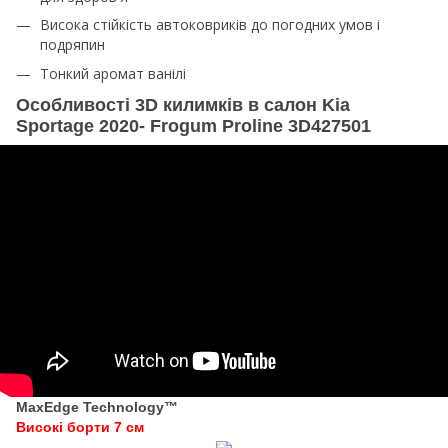
Висока стійкість автоковриків до погодних умов і
подряпин
Тонкий аромат ванілі
Особливості 3D килимків в салон Kia
Sportage 2020- Frogum Proline 3D427501
MaxEdge Technology™
Високі борти 7 см