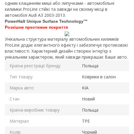
одним клацанням миші або липучками - автомобільні
килимки ProLine стійкі та завжди на своєму місці в
автомобілі Audi A3 2003-2013.
PowerHalt Unique Surface Technology™
Розкішне престижне покриття
Унікальна структура матеріалу автомобільних килимків
ProLine додає елегантного ефекту і забезпечує протиковзкі
властивості. Характерний дизайн створює інтер’єр з
унікальним характером, який завжди прикрашає Ваше авто.
Країна реєстрації бренду
Польща
Тип товару
Коврики в салон
Марка авто
KIA
Стан
Новий
Країна-виробник товару
Польща
Матеріал
TPE
Колір
Чорний