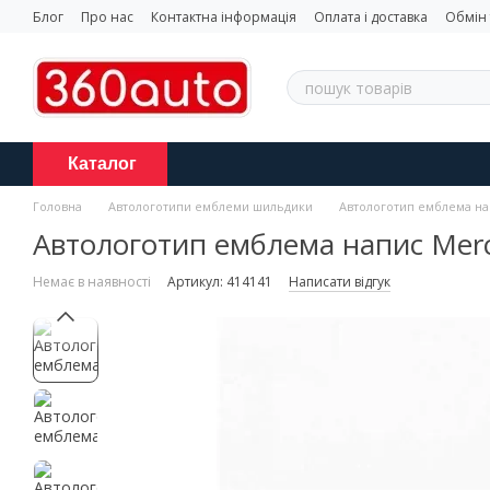
Перейти до основного контенту
Блог
Про нас
Контактна інформація
Оплата і доставка
Обмін
Каталог
Головна
Автологотипи емблеми шильдики
Автологотип емблема на
Автологотип емблема напис Merc
Немає в наявності
Артикул: 414141
Написати відгук