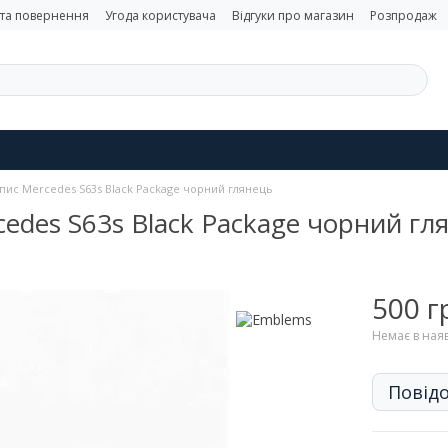
 та повернення
Угода користувача
Відгуки про магазин
Розпродаж
пис Mercedes S63s Black Package чорний глянець
edes S63s Black Package чорний гл
500 г
Немає в ная
Повідо