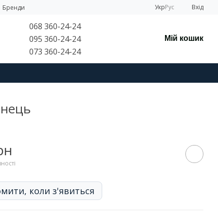
Укр
Рус
Вхід
Бренди
068 360-24-24
095 360-24-24
Мій кошик
073 360-24-24
янець
рн
вності
мити, коли з'явиться