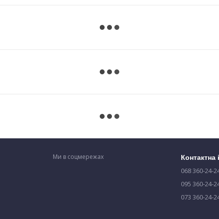
Ми в соцмережах
Контактна
068 360-24-2
095 360-24-2
073 360-24-2