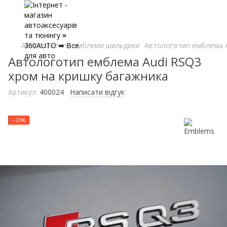
Автологотипи емблеми шильдики
Автологотип емблема A
Автологотип емблема Audi RSQ3
хром на кришку багажника
Артикул:
400024
Написати відгук
−20%