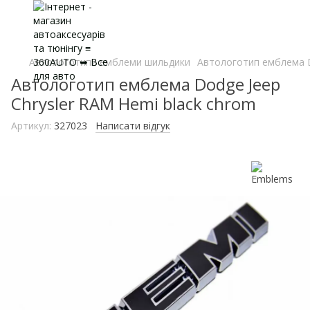
Автологотипи емблеми шильдики
Автологотип емблема D
Автологотип емблема Dodge Jeep
Chrysler RAM Hemi black chrom
Артикул:
327023
Написати відгук