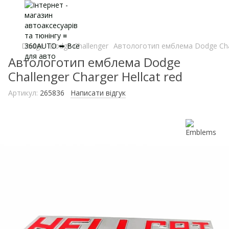
Dodge
Dodge Challenger
Автологотип емблема Dodge Chall
Автологотип емблема Dodge
Challenger Charger Hellcat red
Артикул:
265836
Написати відгук