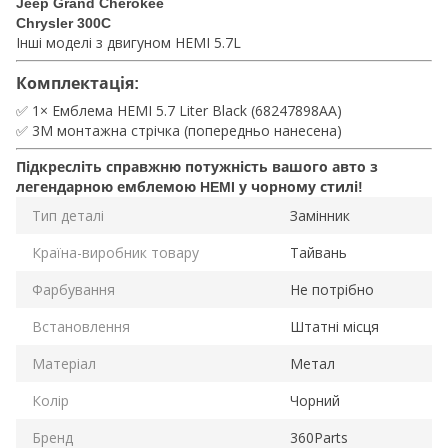
Jeep Grand Cherokee
Chrysler 300C
Інші моделі з двигуном HEMI 5.7L
Комплектація:
✅ 1× Емблема HEMI 5.7 Liter Black (68247898AA)
✅ 3M монтажна стрічка (попередньо нанесена)
Підкресліть справжню потужність вашого авто з
легендарною емблемою HEMI у чорному стилі!
Тип деталі
Замінник
Країна-виробник товару
Тайвань
Фарбування
Не потрібно
Встановлення
Штатні місця
Матеріал
Метал
Колір
Чорний
Бренд
360Parts