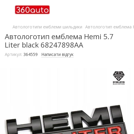
Автологотипи емблеми шильдики
Автологотип емблема He
Автологотип емблема Hemi 5.7
Liter black 68247898AA
Артикул:
364559
Написати відгук