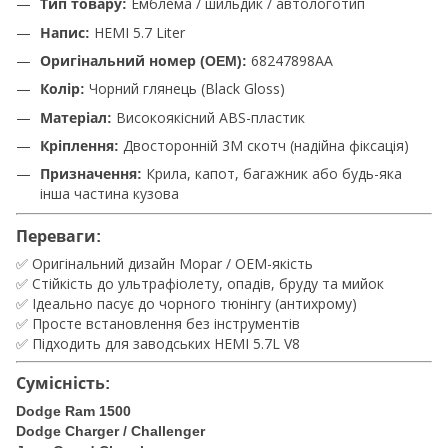
Емблема / шильдик / автологотип
Тип товару:
HEMI 5.7 Liter
Напис:
68247898AA
Оригінальний номер (OEM):
Чорний глянець (Black Gloss)
Колір:
Високоякісний ABS-пластик
Матеріал:
Двосторонній 3M скотч (надійна фіксація)
Кріплення:
Крила, капот, багажник або будь-яка
Призначення:
інша частина кузова
Переваги:
✅ Оригінальний дизайн Mopar / OEM-якість
✅ Стійкість до ультрафіолету, опадів, бруду та мийок
✅ Ідеально пасує до чорного тюнінгу (антихрому)
✅ Просте встановлення без інструментів
✅ Підходить для заводських HEMI 5.7L V8
Сумісність:
Dodge Ram 1500
Dodge Charger / Challenger