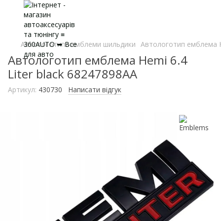
Автологотипи емблеми шильдики
Автологотип емблема He
Автологотип емблема Hemi 6.4
Liter black 68247898AA
Артикул:
430730
Написати відгук