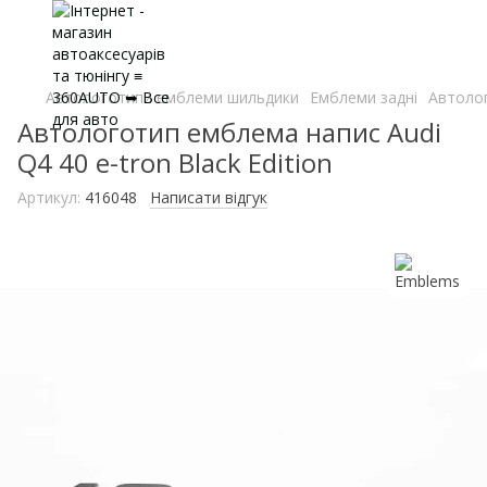
Автологотипи емблеми шильдики
Емблеми задні
Автолог
Автологотип емблема напис Audi
Q4 40 e-tron Black Edition
Артикул:
416048
Написати відгук