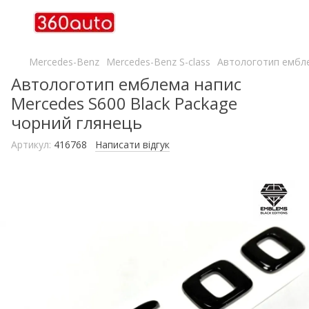
Mercedes-Benz
Mercedes-Benz S-class
Автологотип ембле
Автологотип емблема напис
Mercedes S600 Black Package
чорний глянець
Артикул:
416768
Написати відгук