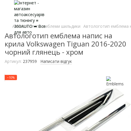
Автологотипи емблеми шильдики
Автологотип емблема на
Автологотип емблема напис на
крила Volkswagen Tiguan 2016-2020
чорний глянець - хром
Артикул:
237959
Написати відгук
−10%