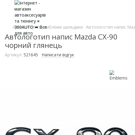
Автологотипи емблеми шильдики
Автологотип напис Maz
Автологотип напис Mazda CX-90
чорний глянець
Артикул:
521645
Написати відгук