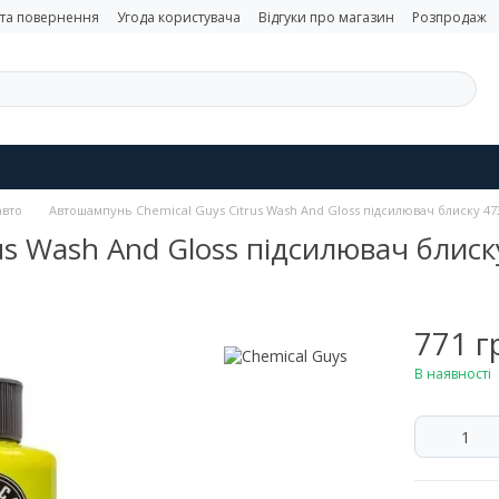
 та повернення
Угода користувача
Відгуки про магазин
Розпродаж
авто
Автошампунь Chemical Guys Citrus Wash And Gloss підсилювач блиску 4
us Wash And Gloss підсилювач блис
771 г
В наявності