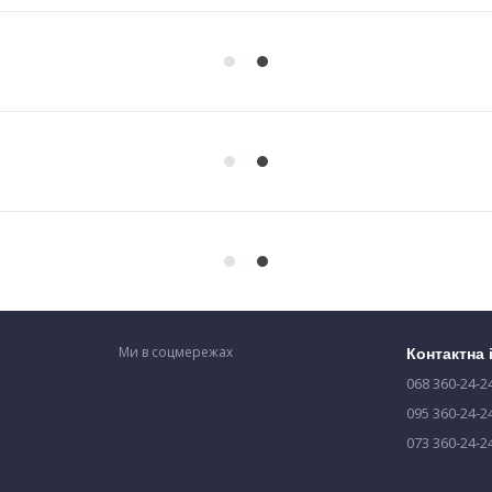
Ми в соцмережах
Контактна
068 360-24-2
095 360-24-2
073 360-24-2