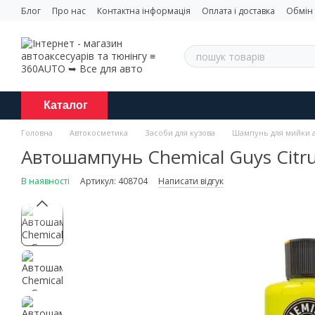
Перейти до основного контенту
Блог
Про нас
Контактна інформація
Оплата і доставка
Обмін
Каталог
Головна
Автокосметика
Засоби для кузова
Шампунь для мийки 
Автошампунь Chemical Guys Citr
В наявності
Артикул: 408704
Написати відгук