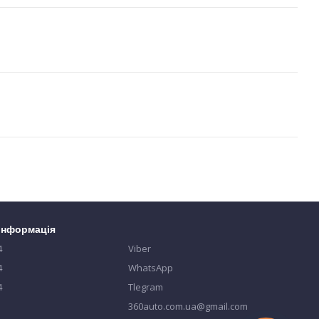
 інформація
4
Viber
4
WhatsApp
4
Tlegram
360auto.com.ua@gmail.com