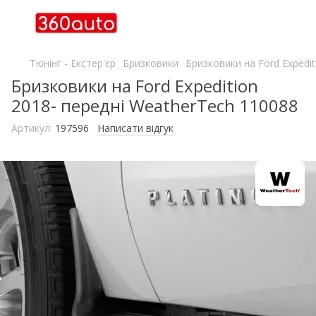
Тюнінг - Екстер'єр
Бризковики
Бризковики на Ford Expedi
Бризковики на Ford Expedition
2018- передні WeatherTech 110088
Артикул:
197596
Написати відгук