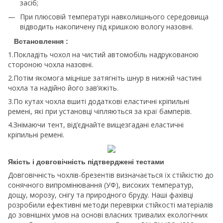
засіб;
При плюсовій температурі навколишнього середовища
відводить накопичену під кришкою вологу назовні.
Встановлення :
1.Покладіть чохол на чистий автомобіль надрукованою
стороною чохла назовні.
2.Потім якомога міцніше затягніть шнур в нижній частині
чохла та надійно його зав’яжіть.
3.По кутах чохла вшиті додаткові еластичні кріпильні
ремені, які при установці чіпляються за краї бамперів.
4.Знімаючи тент, від’єднайте вищезгадані еластичні
кріпильні ремені.
Якість і довговічність підтверджені тестами
Довговічність чохлів-брезентів визначається їх стійкістю до
сонячного випромінювання (УФ), високих температур,
дощу, морозу, снігу та природного бруду. Наші фахівці
розробили ефективні методи перевірки стійкості матеріалів
до зовнішніх умов на основі власних тривалих екологічних