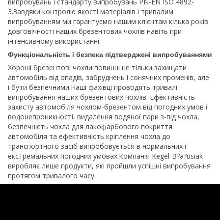
випробувань і стандарту випробувань PN-EN ISO 4892-
3.Завдяки контролю якості матеріалів і тривалим
випробуванням ми гарантуємо нашим клієнтам кілька років
довговічності наших брезентових чохлів навіть при
інтенсивному використанні.
Функціональність і безпека підтверджені випробуваннями
Хороші брезентові чохли повинні не тільки захищати
автомобіль від опадів, забруднень і сонячних променів, але
і бути безпечними.Наші фахівці проводять тривалі
випробування наших брезентових чохлів. Ефективність
захисту автомобіля чохлом-брезентом від погодних умов і
водонепроникності, видалення водяної пари з-під чохла,
безпечність чохла для лакофарбового покриття
автомобіля та ефективність кріплення чохла до
транспортного засіб випробовується в нормальних і
екстремальних погодних умовах.Компанія Kegel-B?a?usiak
виробляє лише продукти, які пройшли успішні випробування
протягом тривалого часу.