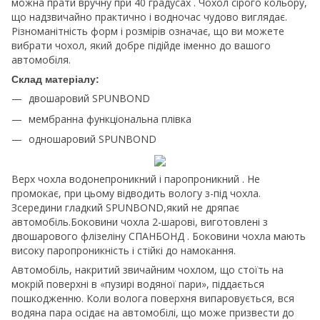
можна прати вручну при 40 градусах . Чохол сірого кольору,
що надзвичайно практично і водночас чудово виглядає.
Різноманітність форм і розмірів означає, що ви можете
вибрати чохол, який добре підійде іменно до вашого
автомобіля.
Склад матеріалу:
двошаровий SPUNBOND
мембранна функціональна плівка
одношаровий SPUNBOND
Верх чохла водонепроникний і паропроникний . Не
промокає, при цьому відводить вологу з-під чохла.
Зсередини гладкий SPUNBOND,який не дряпає
автомобіль.Боковини чохла 2-шарові, виготовлені з
двошарового флізеліну СПАНБОНД . Боковини чохла мають
високу паропроникність і стійкі до намокання.
Автомобіль, накритий звичайним чохлом, що стоїть на
мокрій поверхні в «пузирі водяної пари», піддається
пошкодженню. Коли волога поверхня випаровується, вся
водяна пара осідає на автомобілі, що може призвести до