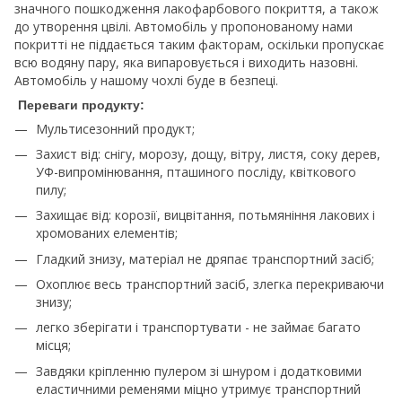
значного пошкодження лакофарбового покриття, а також
до утворення цвілі. Автомобіль у пропонованому нами
покритті не піддається таким факторам, оскільки пропускає
всю водяну пару, яка випаровується і виходить назовні.
Автомобіль у нашому чохлі буде в безпеці.
Переваги продукту:
Мультисезонний продукт;
Захист від: снігу, морозу, дощу, вітру, листя, соку дерев,
УФ-випромінювання, пташиного посліду, квіткового
пилу;
Захищає від: корозії, вицвітання, потьмяніння лакових і
хромованих елементів;
Гладкий знизу, матеріал не дряпає транспортний засіб;
Охоплює весь транспортний засіб, злегка перекриваючи
знизу;
легко зберігати і транспортувати - не займає багато
місця;
Завдяки кріпленню пулером зі шнуром і додатковими
еластичними ременями міцно утримує транспортний