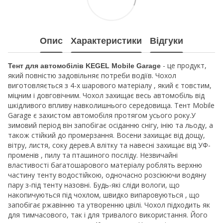
Опис
Характеристики
Відгуки
- це продукт,
Тент для автомобілів KEGEL Mobile Garage
який повністю задовільняє потреби водіїв. Чохол
виготовляється з 4-х шарового матеріалу , який є товстим,
міцним і довговічним. Чохол захищає весь автомобіль від
шкідливого впливу навколишнього середовища. Тент Mobile
Garage є захистом автомобіля протягом усього року.У
зимовий період він запобігає осіданню снігу, інію та льоду, а
також стійкий до промерзання. Восени захищає від дощу,
вітру, листя, соку дерев.А влітку та навесні захищає від УФ-
променів , пилу та пташиного посліду. Незвичайні
властивості багатошарового матеріалу роблять верхню
частину тенту водостійкою, одночасно розсіюючи водяну
пару з-під тенту назовні. Будь-які сліди вологи, що
накопичуються під чохлом, швидко випаровуються , що
запобігає ржавінню та утворенню цвілі. Чохол підходить як
для тимчасового, так і для тривалого використання. Його