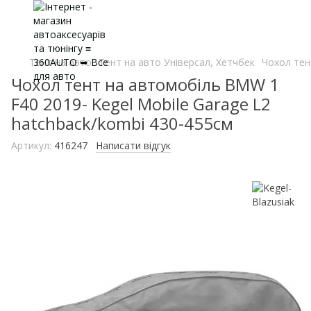
Тент на авто
Тент на авто Універсал, Хетчбек
Чохол тен
Чохол тент на автомобіль BMW 1
F40 2019- Kegel Mobile Garage L2
hatchback/kombi 430-455см
Артикул:
416247
Написати відгук