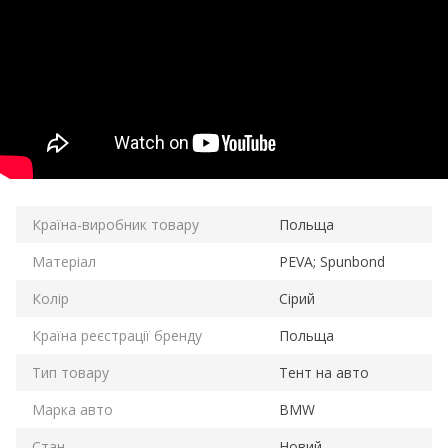
Країна-виробник товару
Польща
Матеріал
PEVA; Spunbond
Колір
Сірий
Країна реєстрації бренду
Польща
Тип товару
Тент на авто
Марка авто
BMW
Стан
Новий