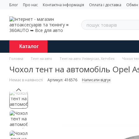
Перейти до основного контенту
Блог
Про нас
Контактна інформація
Оплата і доставка
Обмін
Каталог
Головна
Тент на авто
Тент на авто Універсал, Хетчбек
Чохол тен
Чохол тент на автомобіль Opel A
Немає в наявності
Артикул: 416576
Написати відгук