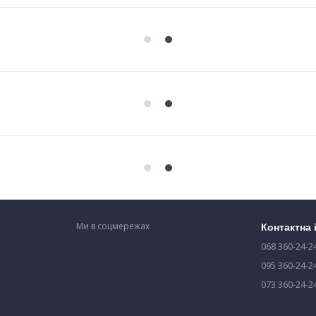
Ми в соцмережах
Контактна
068 360-24-2
095 360-24-2
073 360-24-2