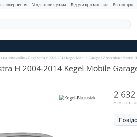
 та повернення
Угода користувача
Відгуки про магазин
Розпродаж
т на автомобіль Opel Astra H 2004-2014 Kegel Mobile Garage L2 hatchback/kombi 
stra H 2004-2014 Kegel Mobile Gara
2 632
Немає в ная
Повідо