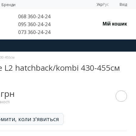
Укр
Рус
Вхід
Бренди
068 360-24-24
095 360-24-24
Мій кошик
073 360-24-24
430-455см
ge L2 hatchback/kombi 430-455см
 грн
вності
мити, коли з'явиться