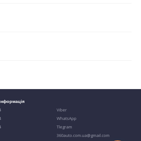
 інформація
4
Viber
4
WhatsApp
4
Tlegram
360auto.com.ua@gmail.com