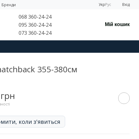
Укр
Рус
Вхід
Бренди
068 360-24-24
095 360-24-24
Мій кошик
073 360-24-24
 hatchback 355-380см
 грн
вності
мити, коли з'явиться