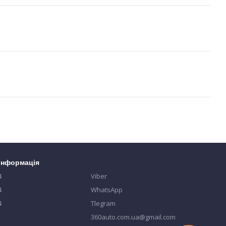
 інформація
4
Viber
4
WhatsApp
4
Tlegram
360auto.com.ua@gmail.com