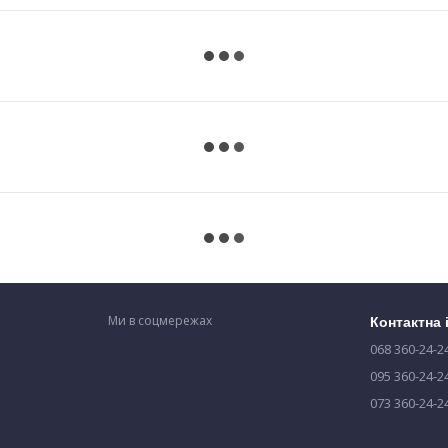
Ми в соцмережах
Контактна
068 360-24-2
095 360-24-2
073 360-24-2