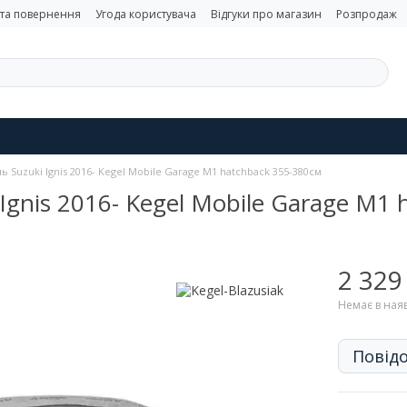
 та повернення
Угода користувача
Відгуки про магазин
Розпродаж
ь Suzuki Ignis 2016- Kegel Mobile Garage M1 hatchback 355-380см
Ignis 2016- Kegel Mobile Garage M1
2 329
Немає в ная
Повідо