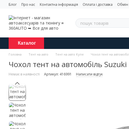
Перейти до основного контенту
Блог
Про нас
Контактна інформація
Оплата і доставка
Обмін
Каталог
Головна
Тент на авто
Тент на авто Купе
Чохол тент на автомобіл
Чохол тент на автомобіль Suzuki 
Немає в наявності
Артикул: 416991
Написати відгук