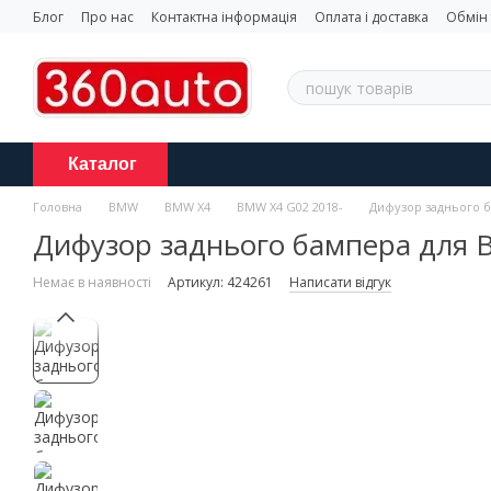
Перейти до основного контенту
Блог
Про нас
Контактна інформація
Оплата і доставка
Обмін
Каталог
Головна
BMW
BMW X4
BMW X4 G02 2018-
Дифузор заднього б
Дифузор заднього бампера для 
Немає в наявності
Артикул: 424261
Написати відгук