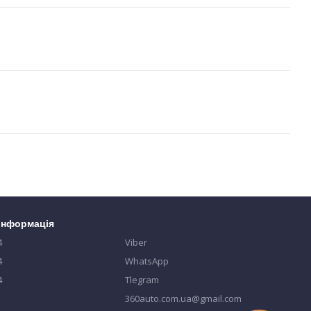
 інформація
4
Viber
4
WhatsApp
4
Tlegram
360auto.com.ua@gmail.com