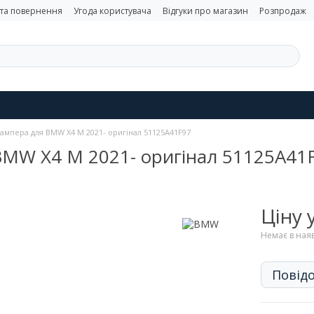
 та повернення
Угода користувача
Відгуки про магазин
Розпродаж
ампера для BMW X4 M 2021- оригінал 51125A41F97
BMW X4 M 2021- оригінал 51125A41
Ціну
Немає в ная
Повідо