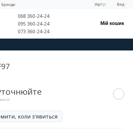
Укр
Рус
Вхід
Бренди
068 360-24-24
095 360-24-24
Мій кошик
073 360-24-24
F97
 уточнюйте
вності
мити, коли з'явиться