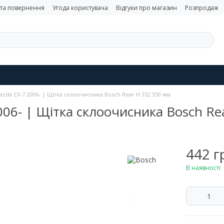
 та повернення
Угода користувача
Відгуки про магазин
Розпродаж
azda CX-7 2006- | Щітка склоочисника Bosch Rear H 352 350 мм
006- | Щітка склоочисника Bosch Re
442 г
В наявності