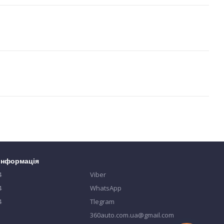
 інформація
4
Viber
4
WhatsApp
4
Tlegram
360auto.com.ua@gmail.com