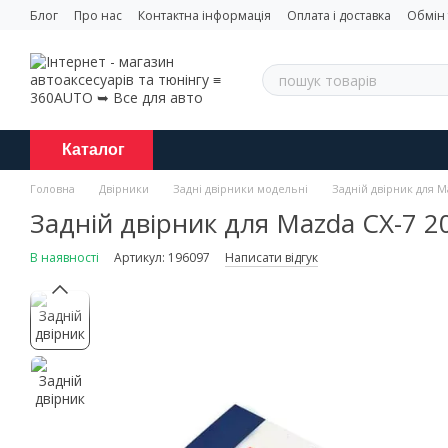
Перейти до основного контенту
Блог
Про нас
Контактна інформація
Оплата і доставка
Обмін
Каталог
Головна
Двірники
Задні двірники модельні
Задній двірник для M
Задній двірник для Mazda CX-7 2
В наявності
Артикул: 196097
Написати відгук