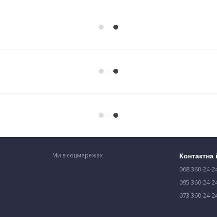
Ми в соцмережах
Контактна
068 360-24-2
095 360-24-2
073 360-24-2