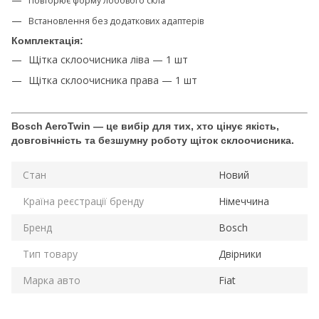
Повторює форму лобового скла
Встановлення без додаткових адаптерів
Комплектація:
Щітка склоочисника ліва — 1 шт
Щітка склоочисника права — 1 шт
Bosch AeroTwin — це вибір для тих, хто цінує якість,
довговічність та безшумну роботу щіток склоочисника.
Стан
Новий
Країна реєстрації бренду
Німеччина
Бренд
Bosch
Тип товару
Двірники
Марка авто
Fiat