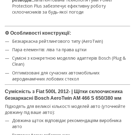
розводів.
Protection Plus забезпечує ефективну роботу
склоочисників за будь-якої погоди
⚙️
Особливості конструкції:
Безкаркасна рейтлингового типу (AeroTwin)
Пара елементів: ліва та права щітки
Сумісні з конкретною моделлю адаптерів Bosch (Plug &
Clean)
Оптимізовані для сучасних автомобільних
аеродинамічних лобових стекол
Сумісність з Fiat 500L 2012- | Щітки склоочисника
безкаркасні Bosch AeroTwin AM 466 S 650/380 мм
Підходять для великої кількості моделей авто (уточнюйте
довжину під ваше авто):
Довжина щіток відповідає рекомендаціям виробника
авто