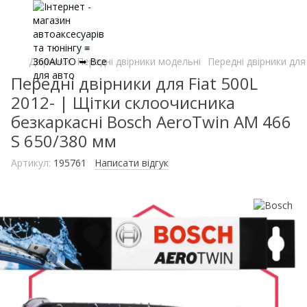
Двірники
Передні двірники модельні
Передні двірники для
Передні двірники для Fiat 500L
2012- | Щітки склоочисника
безкаркасні Bosch AeroTwin AM 466
S 650/380 мм
Артикул:
195761
Написати відгук