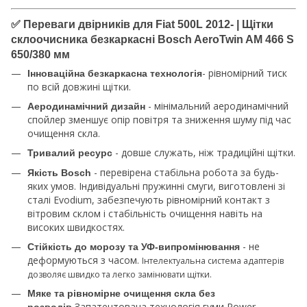
✅ Переваги двірників для Fiat 500L 2012- | Щітки
склоочисника безкаркасні Bosch AeroTwin AM 466 S
650/380 мм
- рівномірний тиск
Інноваційна безкаркасна технологія
по всій довжині щітки.
- мінімальний аеродинамічний
Аеродинамічний дизайн
спойлер зменшує опір повітря та зниження шуму під час
очищення скла.
- довше служать, ніж традиційні щітки.
Тривалий ресурс
- перевірена стабільна робота за будь-
Якість Bosch
яких умов. Індивідуальні пружинні смуги, виготовлені зі
сталі Evodium, забезпечують рівномірний контакт з
вітровим склом і стабільність очищення навіть на
високих швидкостях.
- не
Стійкість до морозу та УФ-випромінювання
деформуються з часом.
Інтелектуальна система адаптерів
дозволяє швидко та легко замінювати щітки.
Мяке та рівномірне очищення скла без
Запатентована технологія гуми Power