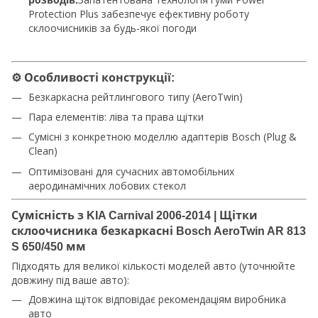
розводів.
Protection Plus забезпечує ефективну роботу
склоочисників за будь-якої погоди
⚙️
Особливості конструкції:
Безкаркасна рейтлингового типу (AeroTwin)
Пара елементів: ліва та права щітки
Сумісні з конкретною моделлю адаптерів Bosch (Plug &
Clean)
Оптимізовані для сучасних автомобільних
аеродинамічних лобових стекол
Сумісність з KIA Carnival 2006-2014 | Щітки
склоочисника безкаркасні Bosch AeroTwin AR 813
S 650/450 мм
Підходять для великої кількості моделей авто (уточнюйте
довжину під ваше авто):
Довжина щіток відповідає рекомендаціям виробника
авто