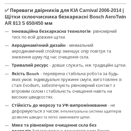
✅ Переваги двірників для KIA Carnival 2006-2014 |
Щітки склоочисника безкаркасні Bosch AeroTwin
AR 813 S 650/450 мм
- рівномірний
Інноваційна безкаркасна технологія
тиск по всій довжині щітки.
- мінімальний
Аеродинамічний дизайн
аеродинамічний спойлер зменшує опір повітря та
зниження шуму під час очищення скла.
- довше служать, ніж традиційні щітки.
Тривалий ресурс
- перевірена стабільна робота за будь-
Якість Bosch
яких умов. Індивідуальні пружинні смуги, виготовлені зі
сталі Evodium, забезпечують рівномірний контакт з
вітровим склом і стабільність очищення навіть на
високих швидкостях.
- не
Стійкість до морозу та УФ-випромінювання
деформуються з часом.
Інтелектуальна система адаптерів
дозволяє швидко та легко замінювати щітки.
Мяке та рівномірне очищення скла без
Запатентована технологія гуми Power