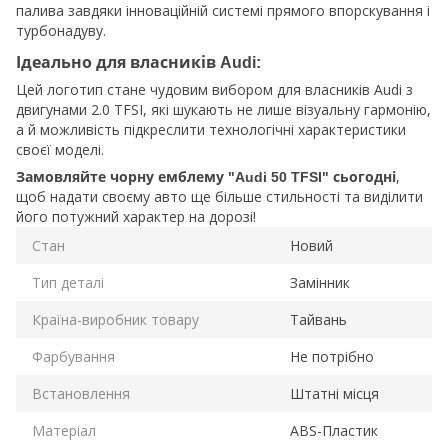
палива завдяки інноваційній системі прямого впорскування і
турбонадуву.
Ідеально для власників Audi:
Цей логотип стане чудовим вибором для власників Audi з
двигунами 2.0 TFSI, які шукають не лише візуальну гармонію,
а й можливість підкреслити технологічні характеристики
своєї моделі.
,
Замовляйте чорну емблему "Audi 50 TFSI" сьогодні
щоб надати своєму авто ще більше стильності та виділити
його потужний характер на дорозі!
Стан
Новий
Тип деталі
Замінник
Країна-виробник товару
Тайвань
Фарбування
Не потрібно
Встановлення
Штатні місця
Матеріал
ABS-Пластик