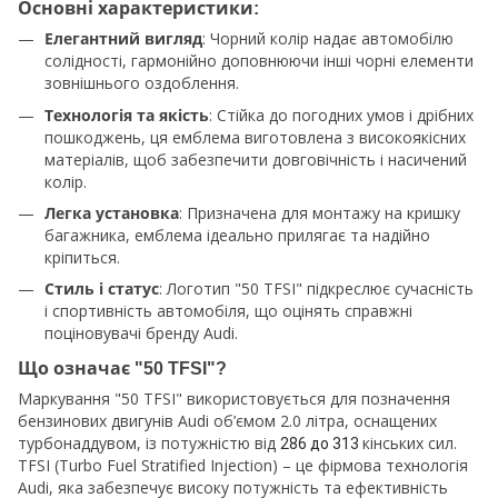
Основні характеристики:
: Чорний колір надає автомобілю
Елегантний вигляд
солідності, гармонійно доповнюючи інші чорні елементи
зовнішнього оздоблення.
: Стійка до погодних умов і дрібних
Технологія та якість
пошкоджень, ця емблема виготовлена з високоякісних
матеріалів, щоб забезпечити довговічність і насичений
колір.
: Призначена для монтажу на кришку
Легка установка
багажника, емблема ідеально прилягає та надійно
кріпиться.
: Логотип "50 TFSI" підкреслює сучасність
Стиль і статус
і спортивність автомобіля, що оцінять справжні
поціновувачі бренду Audi.
Що означає "50 TFSI"?
Маркування "50 TFSI" використовується для позначення
бензинових двигунів Audi об’ємом 2.0 літра, оснащених
турбонаддувом, із потужністю від
кінських сил.
286 до 313
TFSI (Turbo Fuel Stratified Injection) – це фірмова технологія
Audi, яка забезпечує високу потужність та ефективність