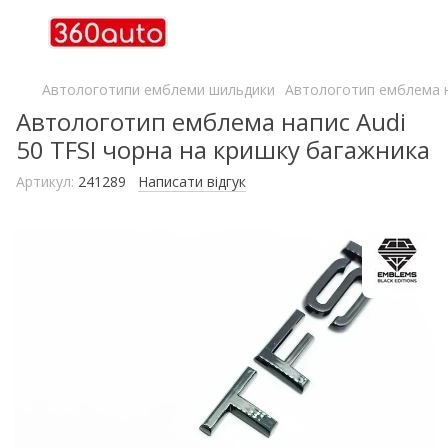
Автологотипи емблеми шильдики
Автологотип емблема н
Автологотип емблема напис Audi
50 TFSI чорна на кришку багажника
Артикул:
241289
Написати відгук