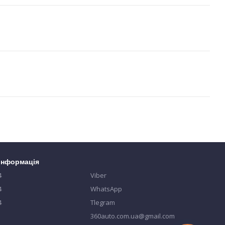
 інформація
4
Viber
4
WhatsApp
4
Tlegram
360auto.com.ua@gmail.com