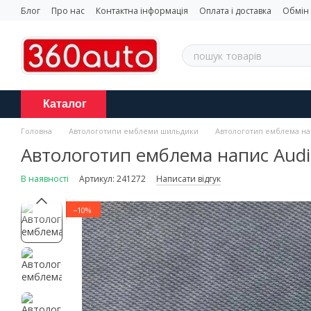
Перейти до основного контенту
Блог
Про нас
Контактна інформація
Оплата і доставка
Обмін
Каталог
Головна
Автологотипи емблеми шильдики
Автологотип емблема нап
Автологотип емблема напис Audi 
В наявності
Артикул: 241272
Написати відгук
−10%