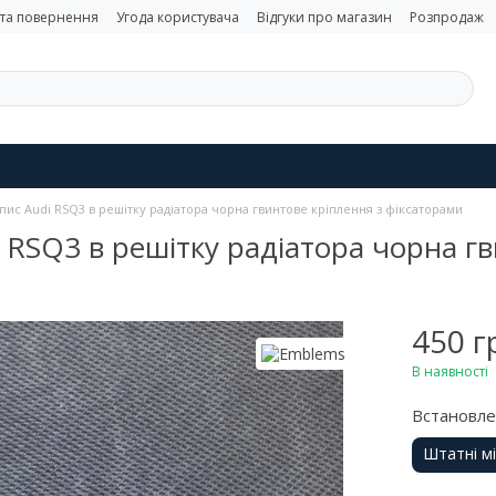
 та повернення
Угода користувача
Відгуки про магазин
Розпродаж
ис Audi RSQ3 в решітку радіатора чорна гвинтове кріплення з фіксаторами
RSQ3 в решітку радіатора чорна гв
450 г
В наявності
Встановл
Штатні м