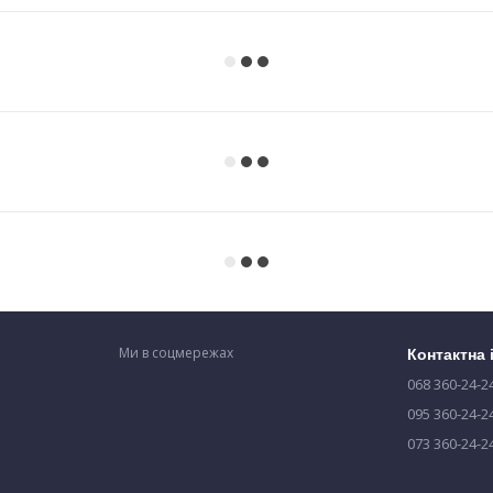
Ми в соцмережах
Контактна
068 360-24-2
095 360-24-2
073 360-24-2