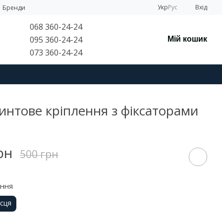
Укр
Рус
Вхід
Бренди
068 360-24-24
095 360-24-24
Мій кошик
073 360-24-24
интове кріплення з фіксаторами
рн
500 грн
ення
ісця