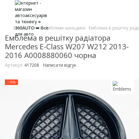
Автологотипи емблеми шильдики
Емблема в решітку рад
Емблема в решітку радіатора
Mercedes E-Class W207 W212 2013-
2016 A0008880060 чорна
Артикул:
417208
Написати відгук
−10%