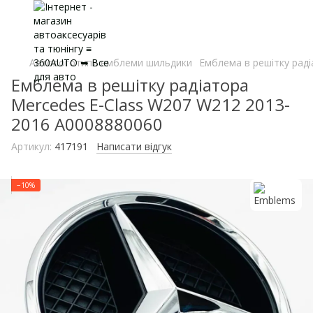
Автологотипи емблеми шильдики
Емблема в решітку рад
Емблема в решітку радіатора
Mercedes E-Class W207 W212 2013-
2016 A0008880060
Артикул:
417191
Написати відгук
−10%