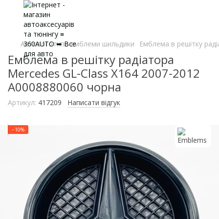
Автологотипи емблеми шильдики
Емблема в решітку раді
Емблема в решітку радіатора
Mercedes GL-Class X164 2007-2012
A0008880060 чорна
Артикул:
417209
Написати відгук
−10%