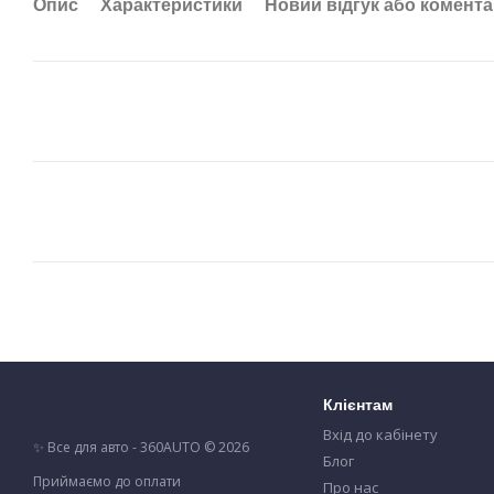
Опис
Характеристики
Новий відгук або комент
Клієнтам
Вхід до кабінету
✨ Все для авто - 360AUTO © 2026
Блог
Приймаємо до оплати
Про нас