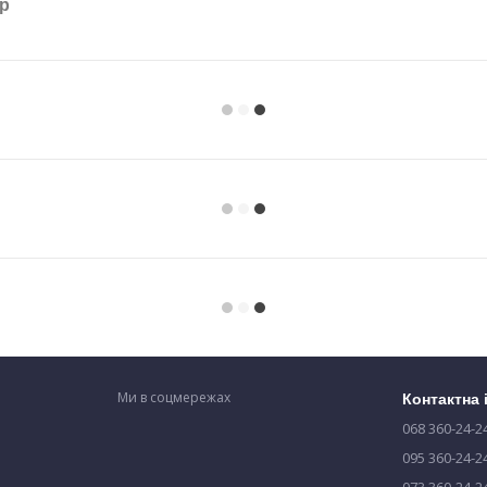
ар
Ми в соцмережах
Контактна
068 360-24-2
095 360-24-2