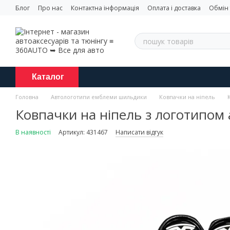
Перейти до основного контенту
Блог
Про нас
Контактна інформація
Оплата і доставка
Обмін
Каталог
Головна
Автологотипи емблеми шильдики
Ковпачки на ніпель
Ковпачки на ніпель з логотипом 
В наявності
Артикул: 431467
Написати відгук