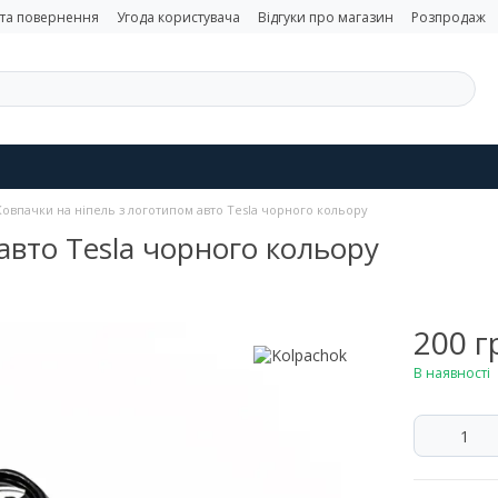
 та повернення
Угода користувача
Відгуки про магазин
Розпродаж
Ковпачки на ніпель з логотипом авто Tesla чорного кольору
авто Tesla чорного кольору
200 г
В наявності