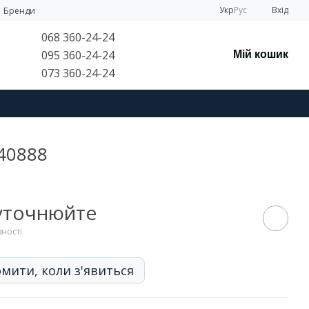
Укр
Рус
Вхід
Бренди
068 360-24-24
095 360-24-24
Мій кошик
073 360-24-24
 40888
 уточнюйте
вності
мити, коли з'явиться