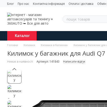
Перейти до основного контенту
Блог
Про нас
Контактна інформація
Оплата і доставка
Обмін
Каталог
Головна
Килимки
Килимки в багажник
Килимок у багажник для 
Килимок у багажник для Audi Q7
Немає в наявності
Артикул: 141843
Написати відгук