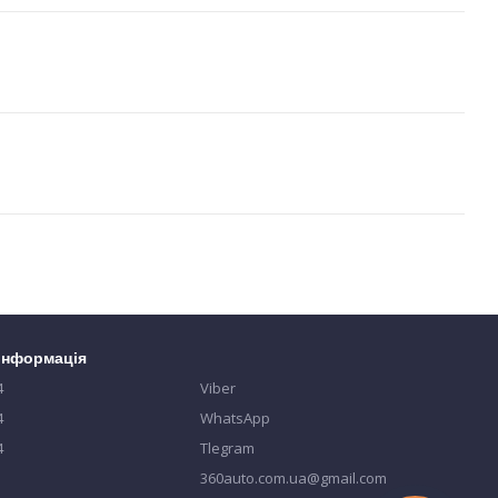
 інформація
4
Viber
4
WhatsApp
4
Tlegram
360auto.com.ua@gmail.com