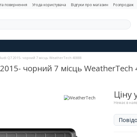
 та повернення
Угода користувача
Відгуки про магазин
Розпродаж
Audi Q7 2015- чорний 7 місць WeatherTech 40888
 2015- чорний 7 місць WeatherTech
Ціну
Немає в ная
Повідо