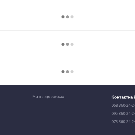
Ми в соцмережах
Контактна
068 360-24-2
095 360-24-2
073 360-24-2