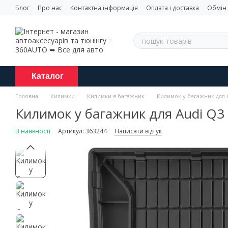
Перейти до основного контенту
Блог
Про нас
Контактна інформація
Оплата і доставка
Обмін
Каталог
Головна
Килимки
Килимки в багажник
Килимок у багажник для 
Килимок у багажник для Audi Q3
В наявності
Артикул: 363244
Написати відгук