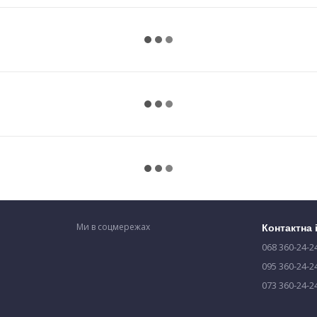
Ми в соцмережах
Контактна
068 360-24-2
095 360-24-2
073 360-24-2