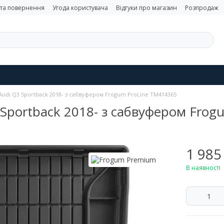
 та повернення
Угода користувача
Відгуки про магазин
Розпродаж
Audi Q3 Sportback 2018- з сабвуфером Frogum ProLine TM414365
 Sportback 2018- з сабвуфером Fro
1 985
В наявності