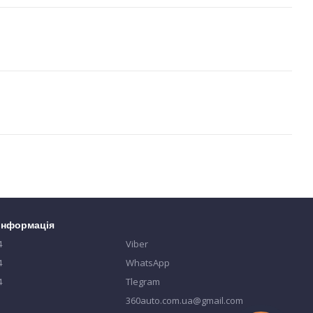
 інформація
4
Viber
4
WhatsApp
4
Tlegram
360auto.com.ua@gmail.com