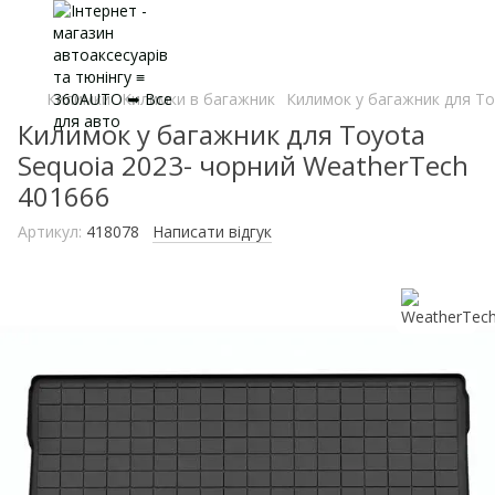
Килимки
Килимки в багажник
Килимок у багажник для To
Килимок у багажник для Toyota
Sequoia 2023- чорний WeatherTech
401666
Артикул:
418078
Написати відгук