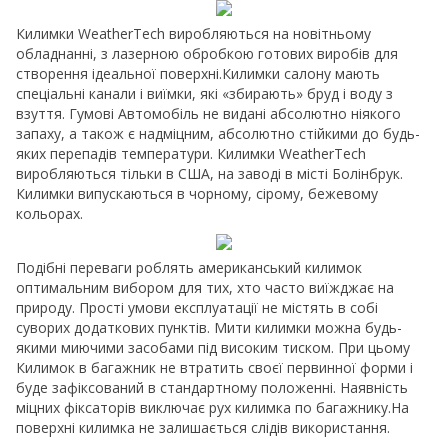
Килимки WeatherTech виробляються на новітньому
обладнанні, з лазерною обробкою готових виробів для
створення ідеальної поверхні.Килимки салону мають
спеціальні канали і виїмки, які «збирають» бруд і воду з
взуття. Гумові Автомобіль не видані абсолютно ніякого
запаху, а також є надміцним, абсолютно стійкими до будь-
яких перепадів температури. Килимки WeatherTech
виробляються тільки в США, на заводі в місті Болінбрук.
Килимки випускаються в чорному, сірому, бежевому
кольорах.
Подібні переваги роблять американський килимок
оптимальним вибором для тих, хто часто виїжджає на
природу. Прості умови експлуатації не містять в собі
суворих додаткових пунктів. Мити килимки можна будь-
якими миючими засобами під високим тиском. При цьому
Килимок в багажник не втратить своєї первинної форми і
буде зафіксований в стандартному положенні. Наявність
міцних фіксаторів виключає рух килимка по багажнику.На
поверхні килимка не залишається слідів використання.