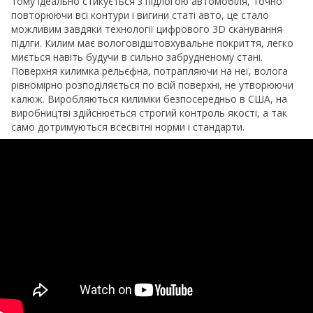
тому ідеально стикується з підлогою автомобіля, точно
повторюючи всі контури і вигини статі авто, це стало
можливим завдяки технології цифрового 3D сканування
підлги. Килим має вологовідштовхувальне покриття, легко
миється навіть будучи в сильно забрудненому стані.
Поверхня килимка рельєфна, потрапляючи на неї, волога
рівномірно розподіляється по всій поверхні, не утворюючи
калюж. Виробляються килимки безпосередньо в США, на
виробництві здійснюється строгий контроль якості, а так
само дотримуються всесвітні норми і стандарти.