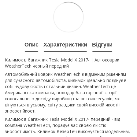
Опис
Характеристики
Відгуки
Килимок в багажник Tesla Model X 2017- | Автоковрик
WeatherTech черный передний
Автомобільний коврик WeatherTech є відмінним рішенням
для сучасного автомобіліста, килимок ідеально поєднує в
собі чудову якість і стильний дизайн. WeatherTech це
Американська компанія, володар багаторічної історії і
колосального досвіду виробництва автоаксесуарів, які
цінуються в усьому, світу завдяки своїй високій якості і
зносостійкості.
Килимок в багажник Tesla Model X 2017- передний - від
компанії WeatherTech, порадує вас своєю якістю і
зносостійкість. Килимок ВезерТеч виконується модельним,