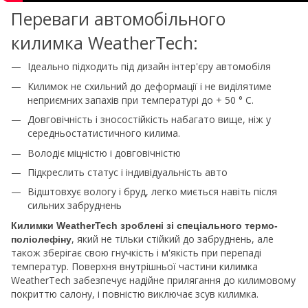
Переваги автомобільного
килимка WeatherTech:
Ідеально підходить під дизайн інтер'єру автомобіля
Килимок не схильний до деформації і не виділятиме
неприємних запахів при температурі до + 50 ° С.
Довговічність і зносостійкість набагато вище, ніж у
середньостатистичного килима.
Володіє міцністю і довговічністю
Підкреслить статус і індивідуальність авто
Відштовхує вологу і бруд, легко миється навіть після
сильних забруднень
Килимки WeatherTech зроблені зі спеціального термо-
, який не тільки стійкий до забруднень, але
поліолефіну
також зберігає свою гнучкість і м'якість при перепаді
температур. Поверхня внутрішньої частини килимка
WeatherTech забезпечує надійне прилягання до килимовому
покриттю салону, і повністю виключає зсув килимка.