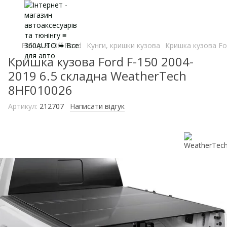
Pickup & Off Road
Кунги, кришки кузова
Кришка кузова Fo
Кришка кузова Ford F-150 2004-
2019 6.5 складна WeatherTech
8HF010026
Артикул:
212707
Написати відгук