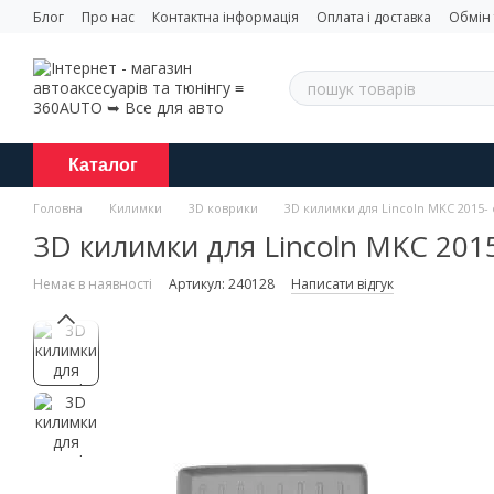
Перейти до основного контенту
Блог
Про нас
Контактна інформація
Оплата і доставка
Обмін
Каталог
Головна
Килимки
3D коврики
3D килимки для Lincoln MKC 2015- 
3D килимки для Lincoln MKC 2015
Немає в наявності
Артикул: 240128
Написати відгук