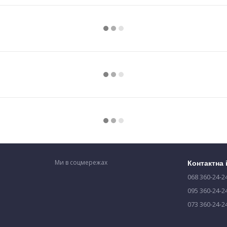
Ми в соцмережах
Контактна
068 360-24-2
095 360-24-2
073 360-24-2