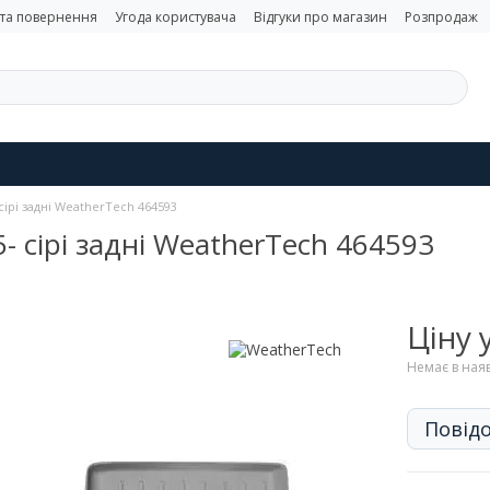
 та повернення
Угода користувача
Відгуки про магазин
Розпродаж
сірі задні WeatherTech 464593
- сірі задні WeatherTech 464593
Ціну
Немає в ная
Повідо