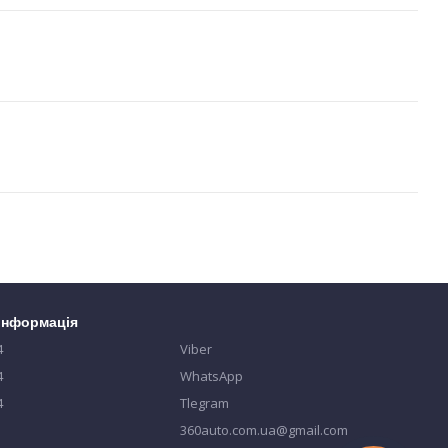
 інформація
4
Viber
4
WhatsApp
4
Tlegram
360auto.com.ua@gmail.com