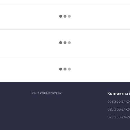
Ми в соцмережах
Контактна
068 360-24-2
095 360-24-2
073 360-24-2