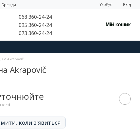
Укр
Рус
Вхід
Бренди
068 360-24-24
095 360-24-24
Мій кошик
073 360-24-24
 на Akrapovič
на Akrapovič
 уточнюйте
вності
мити, коли з'явиться