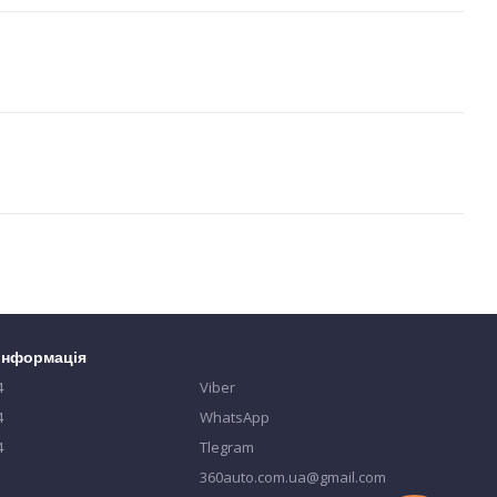
 інформація
4
Viber
4
WhatsApp
4
Tlegram
360auto.com.ua@gmail.com