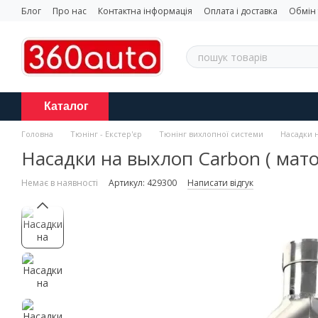
Перейти до основного контенту
Блог
Про нас
Контактна інформація
Оплата і доставка
Обмін
Каталог
Головна
Тюнінг - Екстер'єр
Тюнінг вихлопної системи
Насадки 
Насадки на выхлоп Carbon ( мато
Немає в наявності
Артикул: 429300
Написати відгук