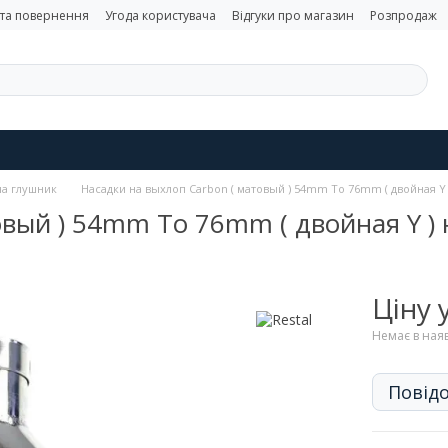
 та повернення
Угода користувача
Відгуки про магазин
Розпродаж
на глушник
Насадки на выхлоп Carbon ( матовый ) 54mm To 76mm ( двойная Y )
вый ) 54mm To 76mm ( двойная Y ) 
Ціну
Немає в ная
Повідо