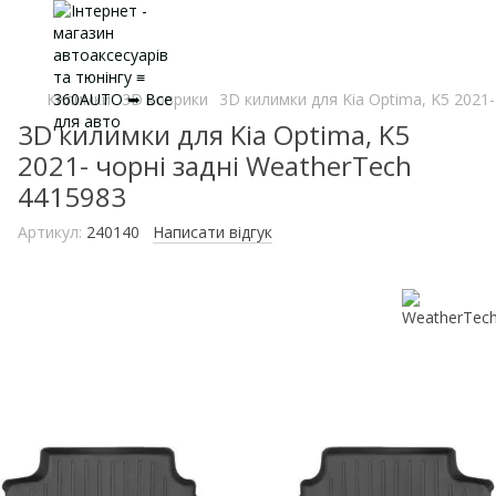
Килимки
3D коврики
3D килимки для Kia Optima, K5 2021-
3D килимки для Kia Optima, K5
2021- чорні задні WeatherTech
4415983
Артикул:
240140
Написати відгук