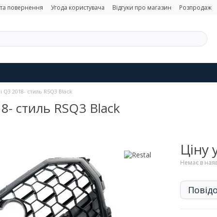
 та повернення
Угода користувача
Відгуки про магазин
Розпродаж
i Q3 2018- стиль RSQ3 Black
8- стиль RSQ3 Black
Ціну
Немає в ная
Повідо