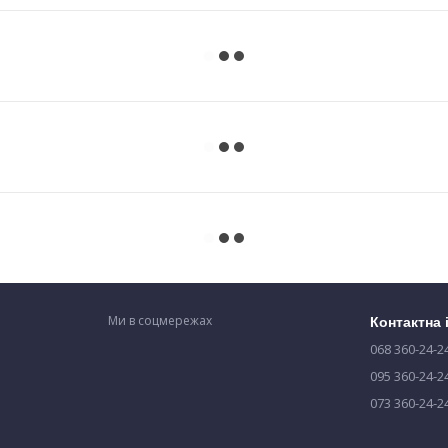
Ми в соцмережах
Контактна
068 360-24-2
095 360-24-2
073 360-24-2