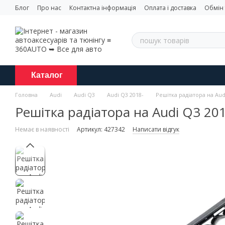
Перейти до основного контенту
Блог
Про нас
Контактна інформація
Оплата і доставка
Обмін
Каталог
Головна
Audi
Audi Q3
Audi Q3 2018-
Решітка радіатора на Aud
Решітка радіатора на Audi Q3 201
Немає в наявності
Артикул: 427342
Написати відгук