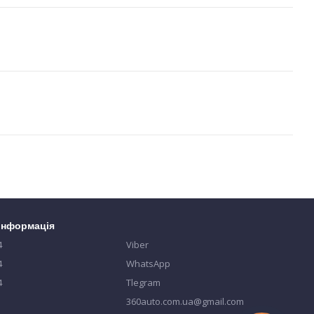
 інформація
4
Viber
4
WhatsApp
4
Tlegram
360auto.com.ua@gmail.com