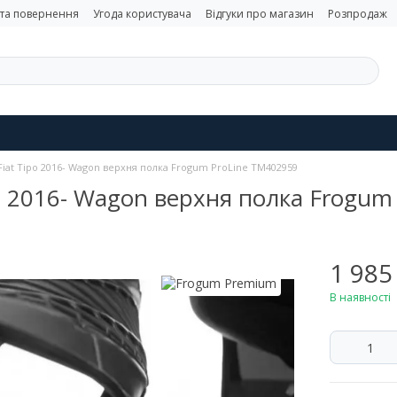
 та повернення
Угода користувача
Відгуки про магазин
Розпродаж
Fiat Tipo 2016- Wagon верхня полка Frogum ProLine TM402959
po 2016- Wagon верхня полка Frogum
1 985
В наявності