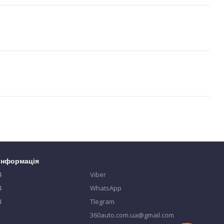
 інформація
4
Viber
4
WhatsApp
4
Tlegram
360auto.com.ua@gmail.com