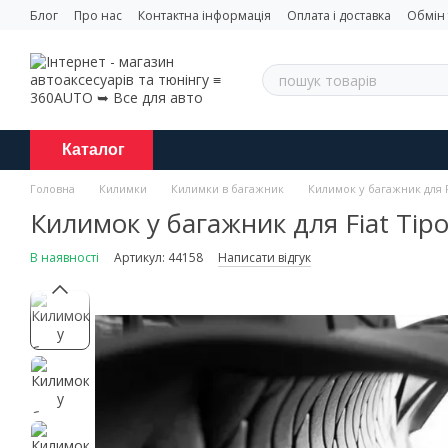
Перейти до основного контенту
Блог
Про нас
Контактна інформація
Оплата і доставка
Обмін
Каталог
Головна
Килимки
Килимки в багажник
Килимок у багажник для 
Килимок у багажник для Fiat Ti
В наявності
Артикул: 44158
Написати відгук