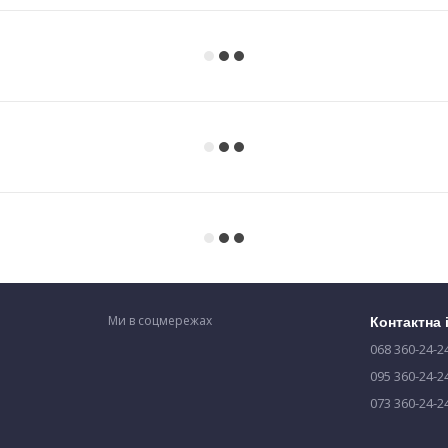
Ми в соцмережах
Контактна
068 360-24-2
095 360-24-2
073 360-24-2