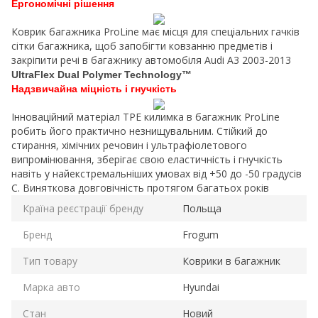
Ергономічні рішення
Коврик багажника ProLine має місця для спеціальних гачків
сітки багажника, щоб запобігти ковзанню предметів і
закріпити речі в багажнику автомобіля Audi A3 2003-2013
UltraFlex Dual Polymer Technology™
Надзвичайна міцність і гнучкість
Інноваційний матеріал TPE килимка в багажник ProLine
робить його практично незнищувальним. Стійкий до
стирання, хімічних речовин і ультрафіолетового
випромінювання, зберігає свою еластичність і гнучкість
навіть у найекстремальніших умовах від +50 до -50 градусів
C. Виняткова довговічність протягом багатьох років
Країна реєстрації бренду
Польща
Бренд
Frogum
Тип товару
Коврики в багажник
Марка авто
Hyundai
Стан
Новий