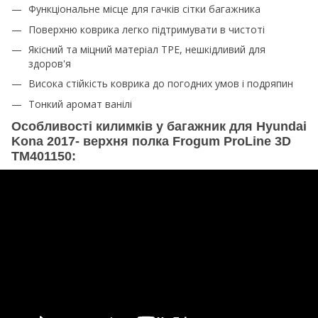
Функціональне місце для гачків сітки багажника
Поверхню коврика легко підтримувати в чистоті
Якісний та міцний матеріал TPE, нешкідливий для
здоров'я
Висока стійкість коврика до погодних умов і подряпин
Тонкий аромат ванілі
Особливості килимків у багажник для Hyundai
Kona 2017- верхня полка Frogum ProLine 3D
TM401150: