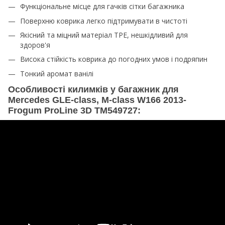
Функціональне місце для гачків сітки багажника
Поверхню коврика легко підтримувати в чистоті
Якісний та міцний матеріал TPE, нешкідливий для
здоров'я
Висока стійкість коврика до погодних умов і подряпин
Тонкий аромат ванілі
Особливості килимків у багажник для
Mercedes GLE-class, M-class W166 2013-
Frogum ProLine 3D TM549727: