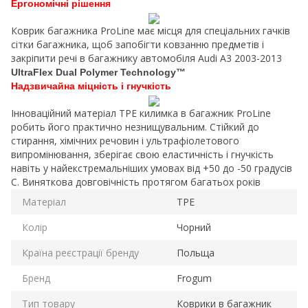
Ергономічні рішення
Коврик багажника ProLine має місця для спеціальних гачків
сітки багажника, щоб запобігти ковзанню предметів і
закріпити речі в багажнику автомобіля Audi A3 2003-2013
UltraFlex Dual Polymer Technology™
Надзвичайна міцність і гнучкість
Інноваційний матеріал TPE килимка в багажник ProLine
робить його практично незнищувальним. Стійкий до
стирання, хімічних речовин і ультрафіолетового
випромінювання, зберігає свою еластичність і гнучкість
навіть у найекстремальніших умовах від +50 до -50 градусів
C. Виняткова довговічність протягом багатьох років
Матеріал
TPE
Колір
Чорний
Країна реєстрації бренду
Польща
Бренд
Frogum
Тип товару
Коврики в багажник